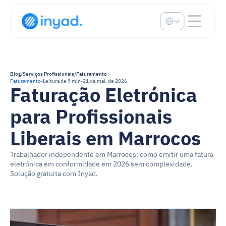
Select Language
Blog
/
Serviços Profissionais
/
Faturamento
Faturamento
•
Leitura de 9 min
•
21 de mai. de 2026
Faturação Eletrónica 
para Profissionais 
Liberais em Marrocos
Trabalhador independente em Marrocos: como emitir uma fatura 
eletrónica em conformidade em 2026 sem complexidade. 
Solução gratuita com Inyad.