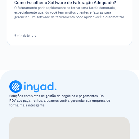
Como Escolher o Software de Faturação Adequado?
O faturamento pode rapidamente se tornar uma tarefa demorada,
especialmente quando você tem muitos clientes e faturas para
gerenciar. Um software de faturamento pode ajudar você a automatizar
e simplificar o processo, permitindo que foca em outros aspectos do
seu negócio. No entanto, com tantas opções de software disponíveis,
escolher o ideal pode ser um desafio.
9 min de leitura
Soluções completas de gestão de negócios e pagamentos. Do 
PDV aos pagamentos, ajudamos você a gerenciar sua empresa de 
forma mais inteligente.