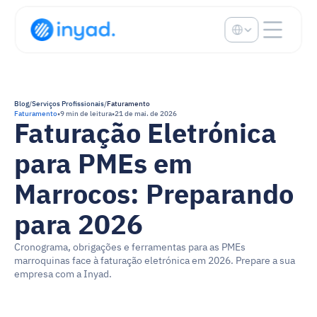
Select Language
Blog
/
Serviços Profissionais
/
Faturamento
Faturamento
•
9 min de leitura
•
21 de mai. de 2026
Faturação Eletrónica 
para PMEs em 
Marrocos: Preparando 
para 2026
Cronograma, obrigações e ferramentas para as PMEs 
marroquinas face à faturação eletrónica em 2026. Prepare a sua 
empresa com a Inyad.