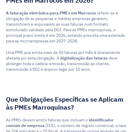
PMEs em Marrocos em 2026?
A faturação eletrónica para PMEs em Marrocos
 refere-se à 
obrigação de as pequenas e médias empresas gerarem, 
transmitirem e arquivarem as suas faturas num formato 
estruturado validado pela DGI. Para as PMEs marroquinas, o 
principal prazo limite é em 2026, estando prevista uma extensão 
para as microempresas em 2027-2028.
Uma PME que emita mais de 50 faturas por mês é diretamente 
afetada por esta obrigação. A 
digitalização das faturas
 deve 
abranger toda a cadeia: emissão, transmissão ao cliente, 
transmissão à DGI e arquivo legal por 10 anos.
Que Obrigações Específicas se Aplicam 
às PMEs Marroquinas?
As PMEs devem emitir faturas que incluam o 
identificador 
comum de empresa
 (ICE), o número de registo comercial, a taxa 
de IVA aplicável e o ID fiscal. A transmissão ocorre através de um 