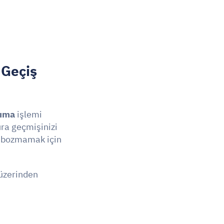
Geçiş 
şıma
 işlemi 
ra geçmişinizi 
 bozmamak için 
üzerinden 