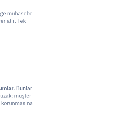
age muhasebe 
r alır. Tek 
ımlar
. Bunlar 
uzak: müşteri 
in korunmasına 