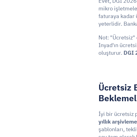
Evet, DGI 2026 
mikro işletmele
faturaya kadar ü
yeterlidir. Ban
Not: "Ücretsiz"
Inyad'ın ücretsi
oluşturur. 
DGI 
Ücretsiz 
Beklemeli
İyi bir ücretsiz
yıllık arşivleme
şablonları, tekl
şey tam olarak 