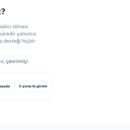
z?
alıcı olması 
üredir yalnızca 
 desteği hiçbir 
e, 
çevrimiçi 
kopyala
E-posta ile gönder