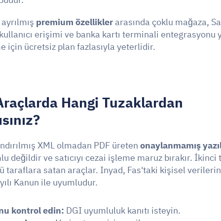
 ayrılmış 
premium özellikler
 arasında çoklu mağaza, S
kullanıcı erişimi ve banka kartı terminali entegrasyonu ye
me için ücretsiz plan fazlasıyla yeterlidir.
Araçlarda Hangi Tuzaklardan 
sınız?
landırılmış XML olmadan PDF üreten 
onaylanmamış yazıl
değildir ve satıcıyı cezai işleme maruz bırakır. İkinci t
ü taraflara satan araçlar. Inyad, Fas'taki kişisel veriler
ayılı Kanun ile uyumludur.
nu kontrol edin:
 DGI uyumluluk kanıtı isteyin.