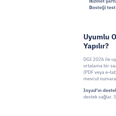
Hizmet şartl
Desteği test
Uyumlu Ol
Yapılır?
DGI 2026 ile uy
ortalama bir saa
(PDF veya e-tab
mevcut numaral
Inyad'ın destek
destek sağlar. Sü