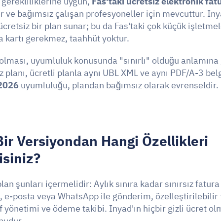
gerekliliklerine uygun, 
Fas'taki ücretsiz elektronik fat
r ve bağımsız çalışan profesyoneller için mevcuttur. Iny
cretsiz bir plan sunar; bu da Fas'taki çok küçük işletmele
ka kartı gerekmez, taahhüt yoktur.
 olması, uyumluluk konusunda "sınırlı" olduğu anlamına 
z planı, ücretli planla aynı UBL XML ve aynı PDF/A-3 belg
2026
 uyumluluğu, plandan bağımsız olarak evrenseldir.
Bir Versiyondan Hangi Özellikleri 
siniz?
 plan şunları içermelidir: Aylık sınıra kadar sınırsız fatu
, e-posta veya WhatsApp ile gönderim, özelleştirilebilir 
if yönetimi ve ödeme takibi. Inyad'ın hiçbir gizli ücret 
budur.