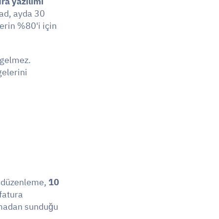
ura yazılımı
ad, ayda 30 
rin %80'i için 
gelmez. 
elerini 
ra düzenleme, 
10 
fatura 
olmadan sunduğu 