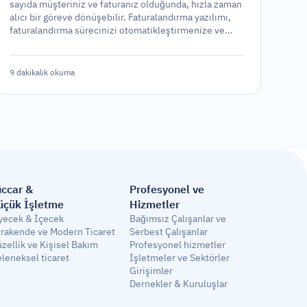
sayıda müşteriniz ve faturanız olduğunda, hızla zaman
alıcı bir göreve dönüşebilir. Faturalandırma yazılımı,
faturalandırma sürecinizi otomatikleştirmenize ve
basitleştirmenize yardımcı olarak işletmenizin diğer
alanlarına odaklanmanızı sağlar. Ancak, piyasada çok
sayıda yazılım seçeneği bulunduğundan, doğru olanı
9 dakikalık okuma
seçmek zorlayıcı olabilir.
ccar & 
Profesyonel ve
üçük İşletme
Hizmetler
yecek & İçecek
Bağımsız Çalışanlar ve 
rakende ve Modern Ticaret
Serbest Çalışanlar
zellik ve Kişisel Bakım
Profesyonel hizmetler
leneksel ticaret
İşletmeler ve Sektörler
Girişimler
Dernekler & Kuruluşlar