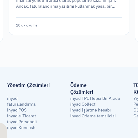
finansal yönetim aracı olarak popülarite kazanmıştır.
Ancak, faturalandırma yazılımı kullanmak yasal bir
gereklilik midir yoksa sadece stratejik bir seçenek mi?
10 dk okuma
Yönetim Çözümleri
Ödeme 
Tü
Çözümleri
K
inyad 
inyad TPE Hepsi Bir Arada
Yi
faturalandırma
inyad Collect
Pe
inyad POS
inyad İşletme hesabı
Gü
inyad e-Ticaret
inyad Ödeme temsilcisi
Ge
inyad Personeli
inyad Konnash