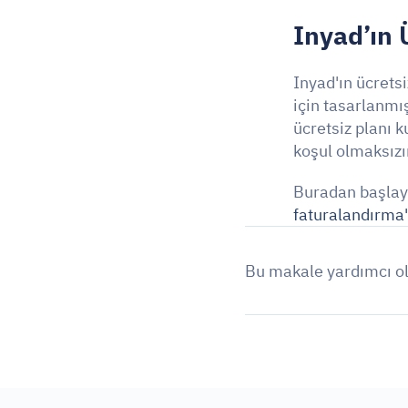
Inyad’ın 
Inyad'ın ücretsi
için tasarlanmış
ücretsiz planı k
koşul olmaksızın
Buradan başlayı
faturalandırma
Bu makale yardımcı o