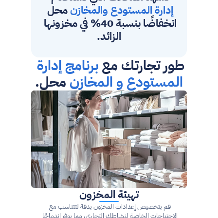
إدارة المستودع والمخازن
 محل 
انخفاضًا بنسبة 40% في مخزونها 
الزائد.
طور تجارتك مع 
برنامج إدارة 
المستودع و المخازن 
محل.
تهيئة المخزون
قم بتخصيص إعدادات المخزون بدقة لتتناسب مع 
الاحتياجات الخاصة لنشاطك التجاري، مما يوفر اندماجًا 