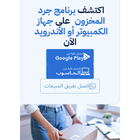
اكتشف 
برنامج جرد 
المخزون
  على 
جهاز 
الكمبيوتر أو الأندرويد
الآن
احصل عليه من
Google Play
احصل عليه من
الـحـاسـوب
اتصل بفريق المبيعات