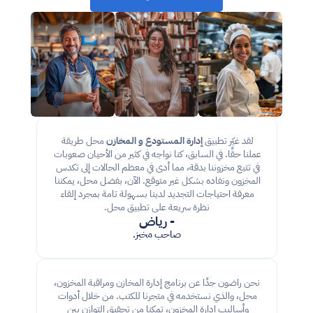
لقد غيّر تطبيق 
إدارة المستودع و المخازن
 محل طريقة 
عملنا حقًا. في السابق، كنا نواجه في كثير من الأحيان صعوبات 
في تتبع مخزوننا بدقة، مما أدى في معظم الحالات إلى تكدس 
المخزون ونفاده بشكل غير متوقع. الآن، بفضل محل، يمكننا 
معرفة احتياجات التجديد لدينا بسهولة تامة بمجرد إلقاء 
نظرة سريعة على تطبيق محل.
- رياض
صاحب مخبز.
نحن راضون جدًا عن برنامج إدارة المخازن ومراقبة المخزون، 
محل، والذي نستخدمه في متجرنا للكتب. من خلال أدوات 
وأساليب إدارة المخزون، تمكنا من تحقيق التوازن بين 