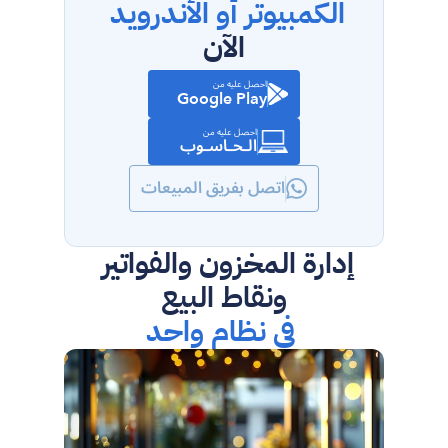
الكمبيوتر أو الأندرويد
الآن
احصل عليه من
Google Play
احصل عليه من
الـحـاسـوب
اتصل بفريق المبيعات
إدارة المخزون والفواتير 
ونقاط البيع
في نظام واحد