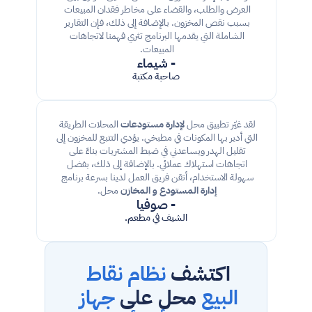
العرض والطلب، والقضاء على مخاطر فقدان المبيعات 
بسبب نقص المخزون. بالإضافة إلى ذلك، فإن التقارير 
الشاملة التي يقدمها البرنامج تثري فهمنا لاتجاهات 
المبيعات. 
- شيماء
صاحبة مكتبة
لقد غيّر تطبيق محل 
لإدارة مستودعات
 المحلات الطريقة 
التي أدير بها المكونات في مطبخي. يؤدي التتبع للمخزون إلى 
تقليل الهدر ويساعدني في ضبط المشتريات بناءً على 
اتجاهات استهلاك عملائي. بالإضافة إلى ذلك، بفضل 
سهولة الاستخدام، أتقن فريق العمل لدينا بسرعة برنامج 
إدارة المستودع و المخازن
 محل. 
- صوفيا
الشيف في مطعم.
اكتشف 
نظام نقاط 
البيع 
محل على 
جهاز 