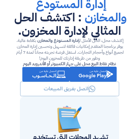
إدارة المستودع 
والمخازن
 : اكتشف الحل 
المثالي لإدارة المخزون.
إكتشف محل، الحل الأمثل ل
إدارة المستودع والمخازن
 بكفاءة عالية. 
يوفر برنامجنا المتقدم إمكانيات فائقة لتسهيل وتحسين إدارة المخازن 
لجميع أنواع وأحجام التجارات. استغل فرصة تجربته مجاناً لمدة 7 أيام 
وطور من طريقة إدارتك للمخزون اليوم!
نظام نقاط البيع محل على جهاز الكمبيوتر أو الأندرويد اليوم
احصل عليه من
احصل عليه من
الـحـاسـوب
Google Play
اتصل بفريق المبيعات
تشهد المحلات التي تستخدم 