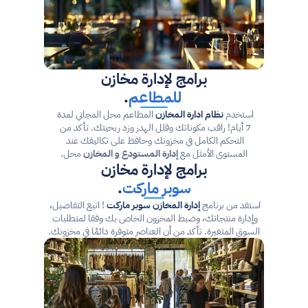
برامج لإدارة مخازن
للمطاعم
.
استخدم 
نظام ادارة المخازن
 المطاعم محل المجاني لمدة 
7 أيام! راقب مكوناتك وقلل الهدر وزد ربحيتك. تأكد من 
التحكم الكامل في مخزونك وحافظ على تكاليفك عند 
المستوى الأمثل مع 
إدارة المستودع و المخازن
 محل.
برامج لإدارة مخازن
سوبر ماركت
.
استفد من برنامج 
إدارة المخازن سوبر ماركت
 ! اتبع التفاصيل، 
وإدارة منتجاتك، وضبط المخزون الخاص بك وفقا لمتطلبات 
السوق المتغيرة. تأكد من أن العناصر متوفرة دائمًا في مخزونك.