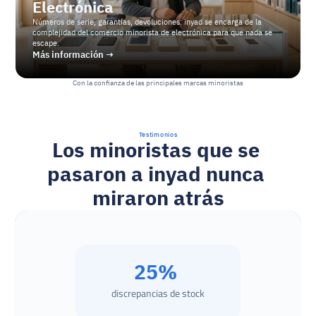
Electrónica
Números de serie, garantías, devoluciones: inyad se encarga de la 
complejidad del comercio minorista de electrónica para que nada se 
escape.
Más información →
Con la confianza de las principales marcas minoristas
Testimonios
Los minoristas que se 
pasaron a inyad nunca 
miraron atrás
25% 
discrepancias de stock