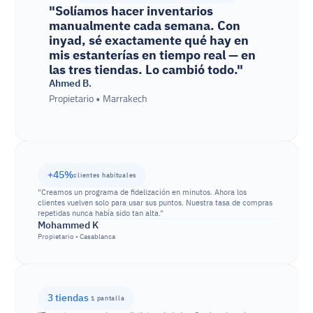
"Solíamos hacer inventarios 
manualmente cada semana. Con 
inyad, sé exactamente qué hay en 
mis estanterías en tiempo real — en 
las tres tiendas. Lo cambió todo."
Ahmed B.
Propietario • Marrakech
+45%
clientes habituales
"Creamos un programa de fidelización en minutos. Ahora los 
clientes vuelven solo para usar sus puntos. Nuestra tasa de compras 
repetidas nunca había sido tan alta."
Mohammed K
Propietario • Casablanca
3 tiendas
 1 pantalla