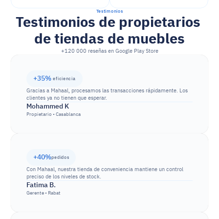
Testimonios
Testimonios de propietarios 
de tiendas de muebles
+120 000 reseñas en Google Play Store
+35% 
eficiencia
Gracias a Mahaal, procesamos las transacciones rápidamente. Los 
clientes ya no tienen que esperar.
Mohammed K
Propietario • Casablanca
+40%
pedidos
Con Mahaal, nuestra tienda de conveniencia mantiene un control 
preciso de los niveles de stock.
Fatima B.
Gerente • Rabat