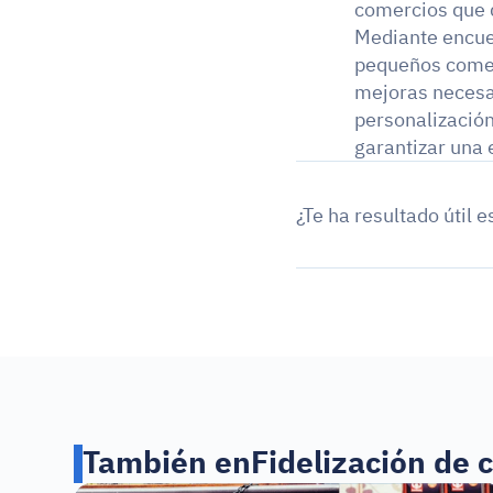
comercios que d
Mediante encues
pequeños comerc
mejoras necesar
personalización
garantizar una 
¿Te ha resultado útil e
También en
Fidelización de c