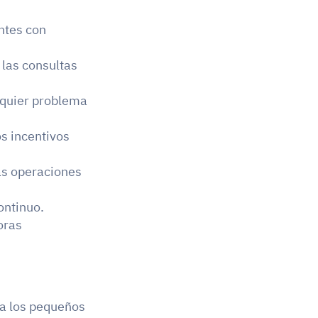
ntes con 
las consultas 
lquier problema 
s incentivos 
s operaciones 
ontinuo. 
ras 
ra los pequeños 