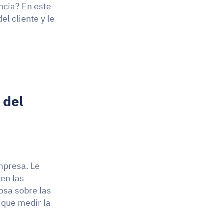
cia? En este 
l cliente y le 
del 
mpresa. Le 
n las 
osa sobre las 
que medir la 