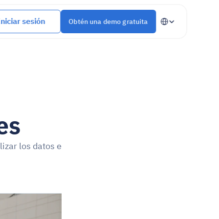
Select Language
Iniciar sesión
Obtén una demo gratuita
es
zar los datos e 
.