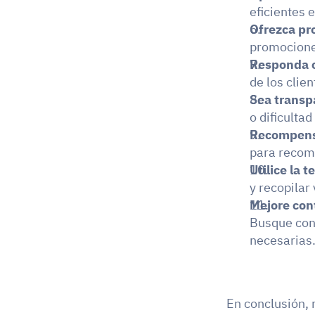
eficientes e
Ofrezca pr
promocione
Responda co
de los clie
Sea transp
o dificulta
Recompense
para recomp
Utilice la t
y recopilar 
Mejore con
Busque cons
necesarias
En conclusión, 