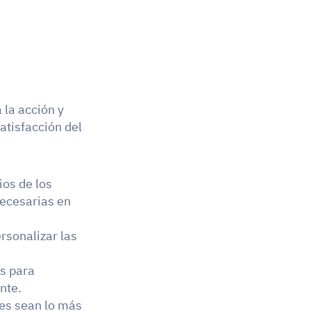
la acción y 
tisfacción del 
os de los 
necesarias en 
rsonalizar las 
s para 
nte.
es sean lo más 