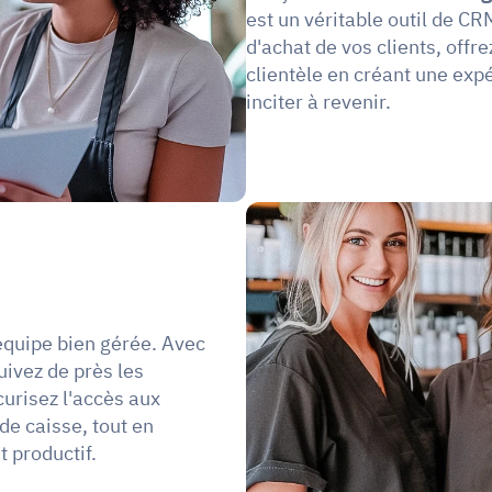
est un véritable outil de CRM
d'achat de vos clients, offr
clientèle en créant une expé
inciter à revenir. 
quipe bien gérée. Avec 
uivez de près les 
risez l'accès aux 
e caisse, tout en 
t productif.