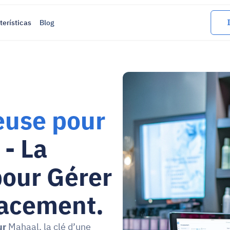
terísticas
Blog
euse pour 
 - La 
our Gérer 
cacement.
ur
 Mahaal, la clé d’une 