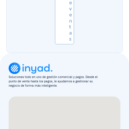
e 
v
e
n
t
a
s
Soluciones todo en uno de gestión comercial y pagos. Desde el 
punto de venta hasta los pagos, le ayudamos a gestionar su 
negocio de forma más inteligente.