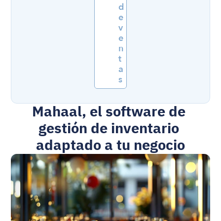
d
e 
v
e
n
t
a
s
Mahaal, el
 software de 
gestión de inventario
adaptado a tu negocio