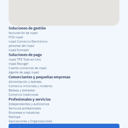
Soluciones de gestión
facturación de inyad
POS inyad
inyad Comercio Electrónico
personal del inyad
inyad Konnash
Soluciones de pago
inyad TPE Todo-en-Uno
inyad Recoger
Cuenta comercial de inyad
Agente de pago inyad
Comerciantes y pequeñas empresas
Alimentación y bebidas
Comercio minorista y moderno
Belleza y bienestar
Comercio tradicional
Profesionales y servicios
Independientes y autónomos
Servicios profesionales
Empresas e industrias
Startups
Asociaciones y Organizaciones