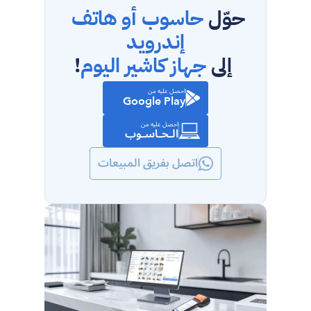
حوّل 
حاسوب أو هاتف 
إندرويد
 إلى 
جهاز كاشير اليوم
!
احصل عليه من
Google Play
احصل عليه من
الـحـاسـوب
اتصل بفريق المبيعات