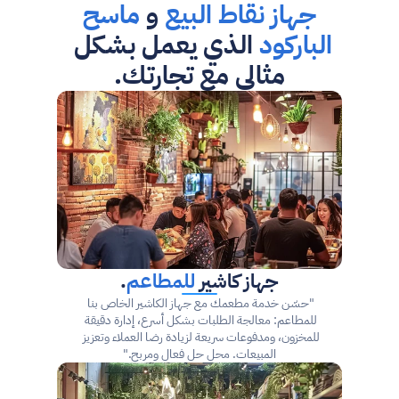
 جهاز نقاط البيع
 و 
ماسح 
الباركود
 الذي يعمل بشكل 
مثالي مع تجارتك.
جهاز كاشير 
للمطاعم
.
"حسّن خدمة مطعمك مع جهاز الكاشير الخاص بنا 
للمطاعم: معالجة الطلبات بشكل أسرع، إدارة دقيقة 
للمخزون، ومدفوعات سريعة لزيادة رضا العملاء وتعزيز 
المبيعات. محل حل فعال ومربح."