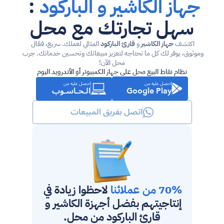
جهاز الكاشير و الباركود
 : 
سهل تجارتك مع محل
اكتشف 
جهاز الكاشير
 و 
قارئ
الباركود 
المثالي لعملك. سريع، فعّال 
وموثوق، يوفر لك كل ما تحتاجه لتعزيز مبيعاتك وتحسين خدماتك. جرب 
محل الآن!
نظام نقاط البيع محل على جهاز الكمبيوتر أو الأندرويد اليوم
احصل عليه من
احصل عليه من
الـحـاسـوب
Google Play
اتصل بفريق المبيعات
70% من عملائنا 
لاحظوا زيادة في 
إنتاجيتهم بفضل أجهزة الكاشير و 
قارئ 
الباركود من محل.