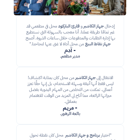
إدخال 
جهاز الكاشير
 و 
قارئ الباركود
 محل في مطعمي قد 
غير تمامًا طريقة عملنا. أنا معجب بالسهولة التي نستطيع 
بها إدارة الطلبات والمدفوعات خلال ساعات الذروة. أصبح 
جهاز نقاط البيع 
من محل أداة لا غنى عنها لنجاحنا."
- آدم
مدير مطعم.
الانتقال إلى 
جهاز الكاشير
 من محل كان بمثابة اكتشاف! 
ليس فقط أنها أنيقة وسهلة الاستخدام، بل إنها حقًا تعزز 
أعمالي. تمكنت من التخلص من المهام اليدوية بفضل 
ميزاتها الرائعة، مما أتاح لي المزيد من الوقت للاهتمام 
بعملائي. 
- مريم
بائعة الزهور.
"اختيار 
برنامج و جهاز الكاشير
  محل كان نقطة تحول 