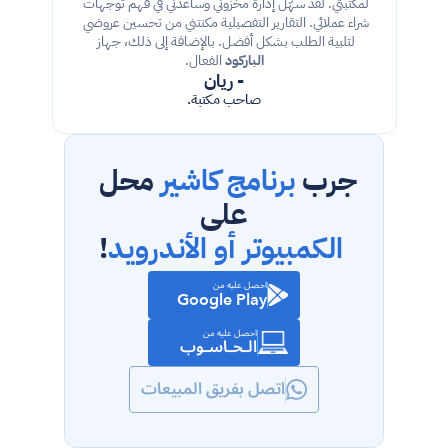
لمكتبتي. لقد سهّل إدارة مخزوني وساعدني في فهم توجهات 
شراء عملائي. التقارير التفصيلية مكنتني من تحسين عروضي 
لتلبية الطلب بشكل أفضل. بالإضافة إلى ذلك، جهاز 
الباركود
 الفعال.
- ريان
صاحب مكتبة.
جرب 
برنامج كاشير
 محل 
على
 الكمبيوتر أو الأندرويد
!
احصل عليه من
Google Play
احصل عليه من
الـحـاسـوب
اتصل بفريق المبيعات