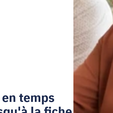
 en temps 
squ'à la fiche 