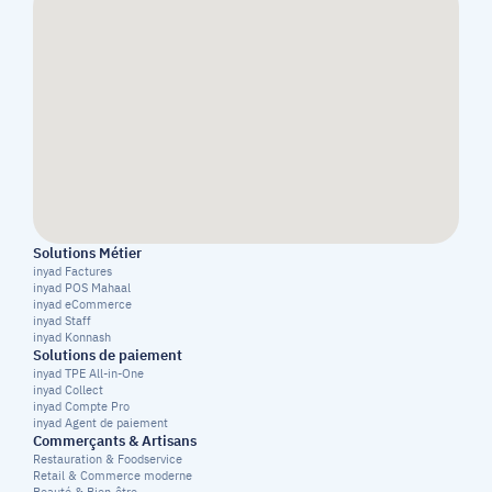
Solutions Métier
inyad Factures
inyad POS Mahaal
inyad eCommerce
inyad Staff
inyad Konnash
Solutions de paiement
inyad TPE All-in-One
inyad Collect
inyad Compte Pro
inyad Agent de paiement
Commerçants & Artisans
Restauration & Foodservice
Retail & Commerce moderne