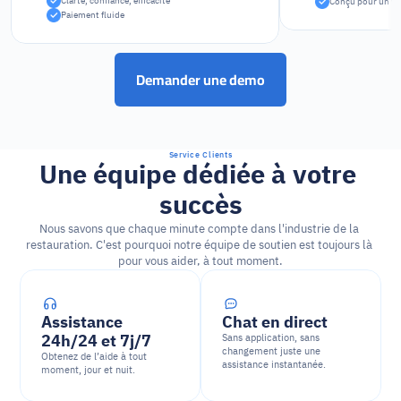
Clarté, confiance, efficacité
Conçu pour un vo
Paiement fluide
Demander une demo
Service Clients
Une équipe dédiée à votre 
succès
Nous savons que chaque minute compte dans l'industrie de la 
restauration. C'est pourquoi notre équipe de soutien est toujours là 
pour vous aider, à tout moment.
Assistance 
Chat en direct
24h/24 et 7j/7
Sans application, sans 
changement juste une 
Obtenez de l’aide à tout 
assistance instantanée.
moment, jour et nuit.