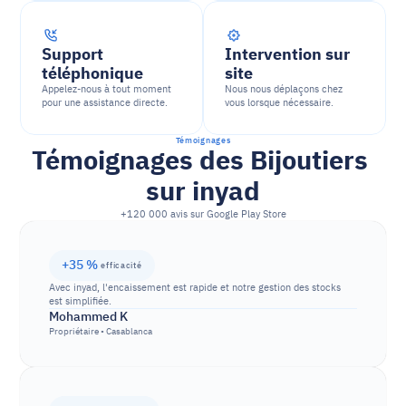
Support 
Intervention sur 
téléphonique
site
Appelez-nous à tout moment 
Nous nous déplaçons chez 
pour une assistance directe.
vous lorsque nécessaire.
Témoignages
Témoignages des Bijoutiers 
sur inyad
+120 000 avis sur Google Play Store
+35 % 
efficacité
Avec inyad, l'encaissement est rapide et notre gestion des stocks 
est simplifiée.
Mohammed K
Propriétaire • Casablanca