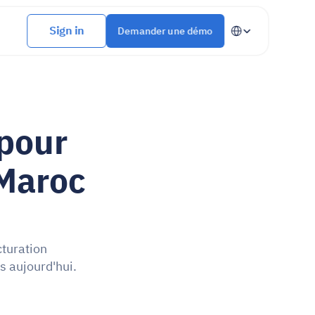
Select Language
Sign in
Demander une démo
pour 
Maroc 
turation 
s aujourd'hui.