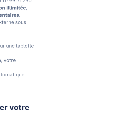
tre 99 et 250 
on illimitée
, 
entaires
. 
terne sous 
ur une tablette 
 votre 
automatique.
r votre 