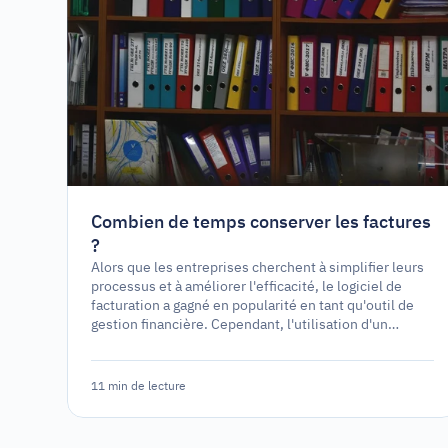
Combien de temps conserver les factures
?
Alors que les entreprises cherchent à simplifier leurs
processus et à améliorer l'efficacité, le logiciel de
facturation a gagné en popularité en tant qu'outil de
gestion financière. Cependant, l'utilisation d'un
logiciel de facturation est-elle une exigence légale ou
simplement une option stratégique ?
11 min de lecture