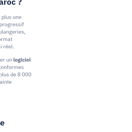
aroc ?
t plus une 
progressif 
langeries, 
ormat 
 réel.
er un 
logiciel 
 conformes 
lus de 8 000 
inte 
e 