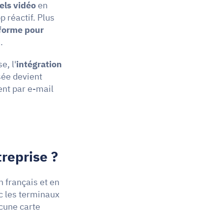
iels vidéo
 en 
 réactif. Plus 
forme pour 
.
e, l'
intégration 
sée devient 
nt par e-mail 
reprise ?
 français et en 
c les terminaux 
une carte 