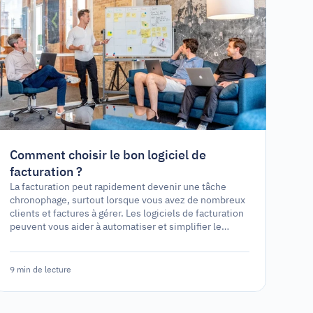
Comment choisir le bon logiciel de
facturation ?
La facturation peut rapidement devenir une tâche
chronophage, surtout lorsque vous avez de nombreux
clients et factures à gérer. Les logiciels de facturation
peuvent vous aider à automatiser et simplifier le
processus de facturation, vous permettant de vous
concentrer sur d'autres aspects de votre entreprise.
Cependant, avec les nombreux choix de logiciels
9 min de lecture
disponibles, choisir le bon peut être difficile.