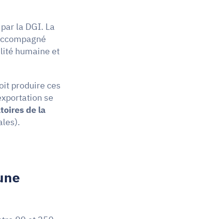
 par la DGI. La 
 accompagné 
lité humaine et 
oit produire ces 
xportation se 
oires de la 
les).
ne 