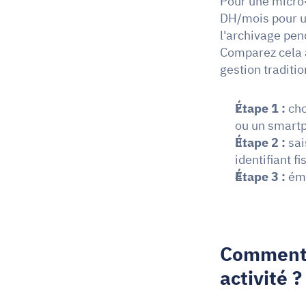
Pour une micro-
DH/mois pour un
l'archivage pend
Comparez cela 
gestion traditio
Étape 1 :
 cho
ou un smart
Étape 2 :
 sa
identifiant fi
Étape 3 :
 ém
Comment f
activité ?