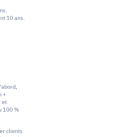
ns.
nt 10 ans.
'abord, 
 + 
et 
u 100 % 
er clients 