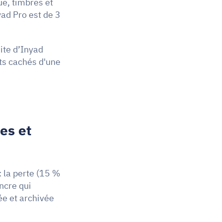
e, timbres et 
ad Pro est de 3 
te d’Inyad 
suffit. Les économies atteignent alors 2 100 DH/an par rapport aux coûts cachés d'une 
s et 
 la perte (15 % 
ncre qui 
ée et archivée 