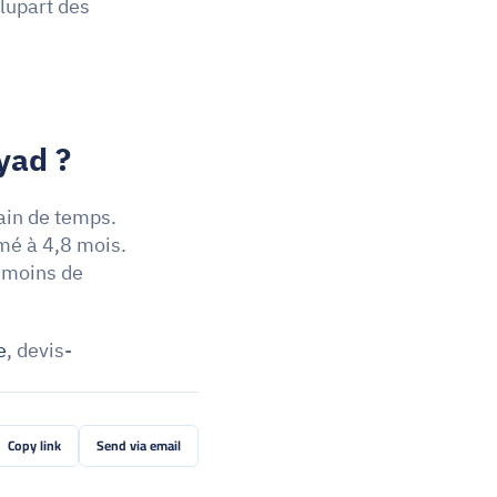
lupart des 
yad ?
in de temps. 
é à 4,8 mois. 
 moins de 
e
, devis-
Copy link
Send via email