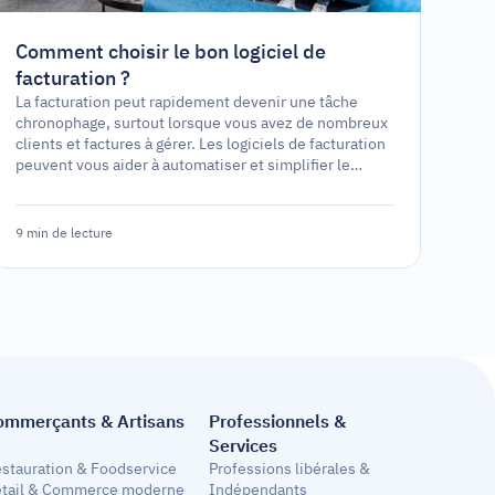
Comment choisir le bon logiciel de
facturation ?
La facturation peut rapidement devenir une tâche
chronophage, surtout lorsque vous avez de nombreux
clients et factures à gérer. Les logiciels de facturation
peuvent vous aider à automatiser et simplifier le
processus de facturation, vous permettant de vous
concentrer sur d'autres aspects de votre entreprise.
Cependant, avec les nombreux choix de logiciels
9 min de lecture
disponibles, choisir le bon peut être difficile.
ommerçants & Artisans
Professionnels & 
Services
stauration & Foodservice
Professions libérales & 
tail & Commerce moderne
Indépendants