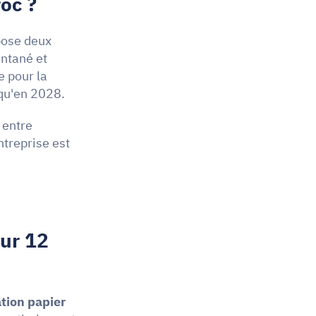
oc ?
ose deux 
ntané et 
 pour la 
squ'en 2028.
 entre 
treprise est 
ur 12 
ation papier