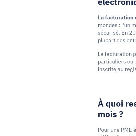
électroni
La facturation 
mondes : l'un ma
sécurisé. En 202
plupart des ent
La facturation p
particuliers ou
inscrite au regi
À quoi re
mois ?
Pour une PME ém