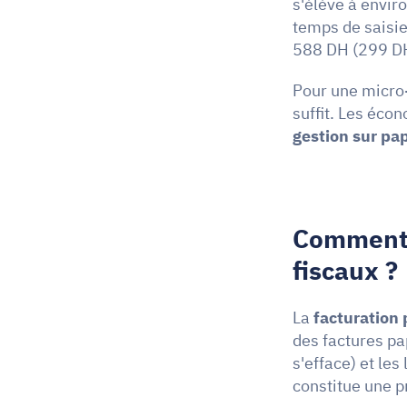
s'élève à envir
temps de saisie
588 DH (299 DH
Pour une micro-
gestion sur pap
Comment s
fiscaux ?
La 
facturation 
des factures pap
s'efface) et les
constitue une p