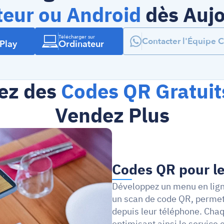
teur ou Android
 dès Auj
Télécharger sur
Contacter l'Équipe 
Play
Ordinateur
ez des 
Codes QR Gratuit
Vendez Plus
Codes QR pour le
Développez un menu en lign
un scan de code QR, permet
depuis leur téléphone. Chaq
optimisant ainsi le service en