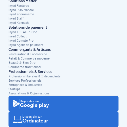
Solutions Métier
inyad Factures
inyad POS Mahaal
inyad eCommerce
inyad Staff
inyad Konnash
Solutions de paiement
inyad TPE All-in-One
inyad Collect
inyad Compte Pro
inyad Agent de paiement
Commerçants & Artisans
Restauration & Foodservice
Retail & Commerce moderne
Beauté & Bien-être
Commerce traditionnel
Professionnels & Services
Professions libérales & Indépendants
Services Professionnels
Entreprises & Industries
Startups
Associations & Organisations
Disponible sur
Google play
Disponible sur
Ordinateur