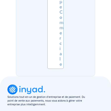
p
e 
C
o
m
m
e
r
c
i
a
l
e
Solutions tout-en-un de gestion d'entreprise et de paiement. Du 
point de vente aux paiements, nous vous aidons à gérer votre 
entreprise plus intelligemment.