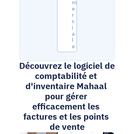
m
e
r
c
i
a
l
e
Découvrez le logiciel de 
comptabilité et 
d'inventaire Mahaal 
pour gérer 
efficacement les 
factures et les points 
de vente