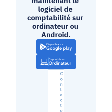
maintenant le 
logiciel de 
comptabilité sur 
ordinateur ou 
Android.
Disponible sur
Google play
Disponible sur
Ordinateur
C
o
n
t
a
c
t
e