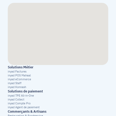
Solutions Métier
inyad Factures
inyad POS Mahaal
inyad eCommerce
inyad Staff
inyad Konnash
Solutions de paiement
inyad TPE All-in-One
inyad Collect
inyad Compte Pro
inyad Agent de paiement
Commerçants & Artisans
Restauration & Foodservice