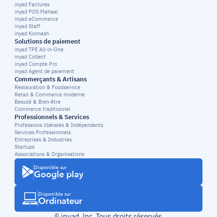
inyad Factures
inyad POS Mahaal
inyad eCommerce
inyad Staff
inyad Konnash
Solutions de paiement
inyad TPE All-in-One
inyad Collect
inyad Compte Pro
inyad Agent de paiement
Commerçants & Artisans
Restauration & Foodservice
Retail & Commerce moderne
Beauté & Bien-être
Commerce traditionnel
Professionnels & Services
Professions libérales & Indépendants
Services Professionnels
Entreprises & Industries
Startups
Associations & Organisations
Disponible sur
Google play
Disponible sur
Ordinateur
© inyad, Inc. Tous droits réservés.