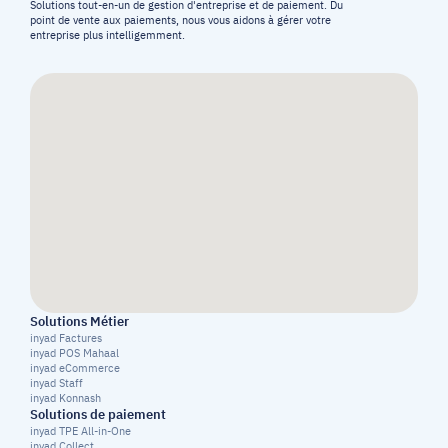
Solutions tout-en-un de gestion d'entreprise et de paiement. Du 
point de vente aux paiements, nous vous aidons à gérer votre 
entreprise plus intelligemment.
Solutions Métier
inyad Factures
inyad POS Mahaal
inyad eCommerce
inyad Staff
inyad Konnash
Solutions de paiement
inyad TPE All-in-One
inyad Collect