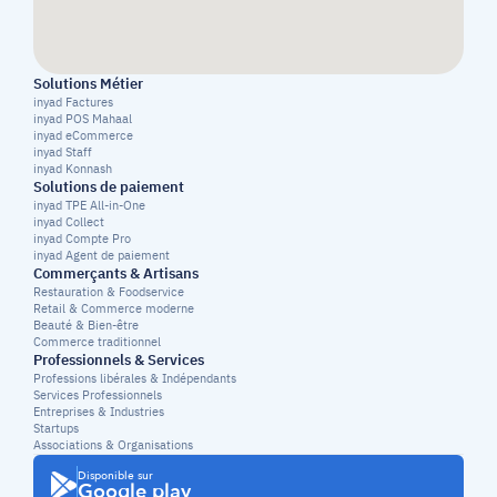
Solutions Métier
inyad Factures
inyad POS Mahaal
inyad eCommerce
inyad Staff
inyad Konnash
Solutions de paiement
inyad TPE All-in-One
inyad Collect
inyad Compte Pro
inyad Agent de paiement
Commerçants & Artisans
Restauration & Foodservice
Retail & Commerce moderne
Beauté & Bien-être
Commerce traditionnel
Professionnels & Services
Professions libérales & Indépendants
Services Professionnels
Entreprises & Industries
Startups
Associations & Organisations
Disponible sur
Google play