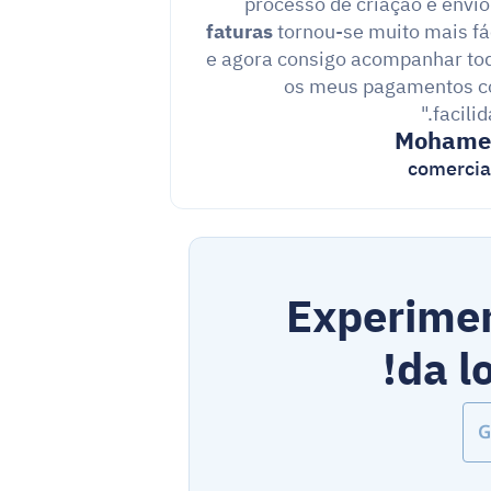
faturas
 tornou-se muito mais fáci
e agora consigo acompanhar tod
os meus pagamentos c
facilida
comercia
Experimen
da l
G