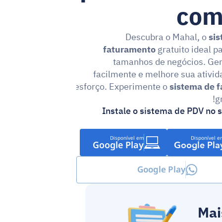
com
Descubra o Mahal, o 
sis
faturamento
 gratuito ideal pa
tamanhos de negócios. Gere
facilmente e melhore sua ativid
esforço. Experimente o 
sistema de 
g
Instale o sistema de PDV no 
Disponível em
Disponível e
Google Play
Google Pla
Google Play
Mai