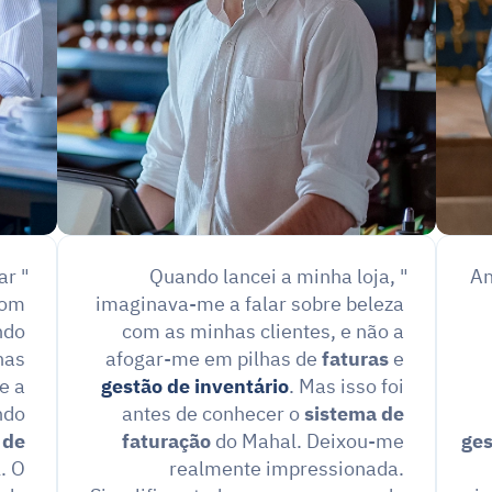
r 
"Quando lancei a minha loja, 
"A
om 
imaginava-me a falar sobre beleza 
do 
com as minhas clientes, e não a 
as 
afogar-me em pilhas de 
faturas
 e 
 a 
gestão de inventário
. Mas isso foi 
do 
antes de conhecer o 
sistema de 
de 
faturação
 do Mahal. Deixou-me 
ges
 O 
realmente impressionada. 