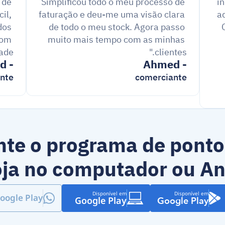
processo de criação e envio de 
Simplificou todo o meu processo de 
in
l, 
faturação e deu-me uma visão clara 
a
os 
de todo o meu stock. Agora passo 
om 
muito mais tempo com as minhas 
de."
clientes."
- Mohamed
- Ahmed
nte
comerciante
te o programa de ponto 
oja no computador ou An
Disponível em
Disponível em
oogle Play
Google Play
Google Play