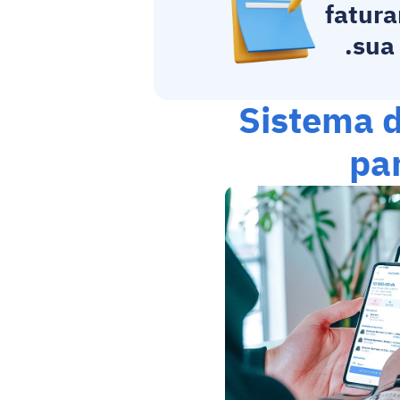
fatur
sua
Sistema d
par