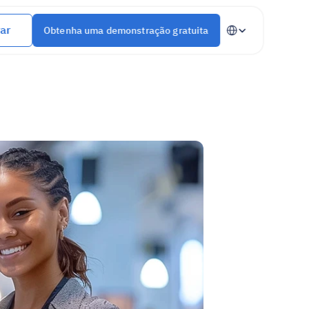
Select Language
ar
Obtenha uma demonstração gratuita