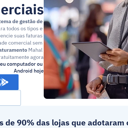
erciais
tema de gestão de 
ra todos os tipos e 
ncie suas faturas 
ade comercial sem 
faturamento
 Mahal 
ratuitamente agora!
seu computador ou 
Android hoje
m
y
s de 90% das lojas que adotaram 