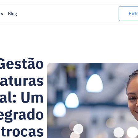
Entr
os
Blog
Gestão 
aturas 
l: Um 
egrado 
trocas 