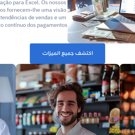
ação para Excel. Os nossos 
dos fornecem-lhe uma visão 
 tendências de vendas e um 
 contínuo dos pagamentos.
اكتشف جميع الميزات