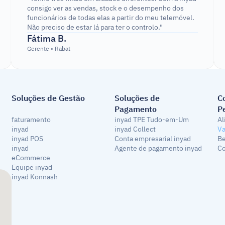
consigo ver as vendas, stock e o desempenho dos 
funcionários de todas elas a partir do meu telemóvel. 
Não preciso de estar lá para ter o controlo."
Fátima B.
Gerente • Rabat
Soluções de Gestão
Soluções de 
C
Pagamento
P
faturamento 
inyad TPE Tudo-em-Um
Al
inyad
inyad Collect
Va
inyad POS
Conta empresarial inyad
Be
inyad 
Agente de pagamento inyad
Co
eCommerce
Equipe inyad
inyad Konnash