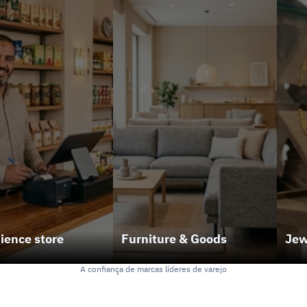
ience store
Furniture & Goods
Jew
A confiança de marcas líderes de varejo