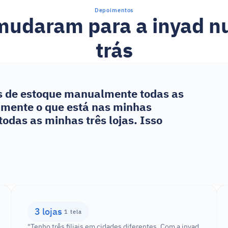
Depoimentos
 mudaram para a inyad n
trás
 de estoque manualmente todas as 
mente o que está nas minhas 
odas as minhas três lojas. Isso 
3 lojas
 1 tela
"Tenho três filiais em cidades diferentes. Com a inyad 