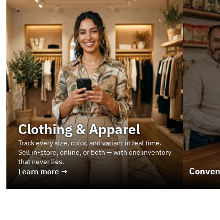
Clothing & Apparel
Track every size, color, and variant in real time. 
Sell in-store, online, or both — with one inventory 
that never lies.
Conven
Learn more →