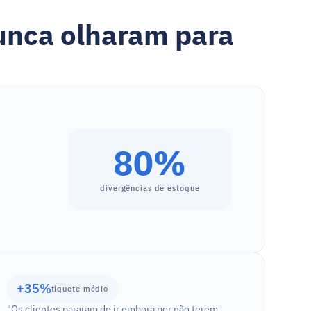
unca olharam para 
80%
divergências de estoque
+35%
tíquete médio
"Os clientes pararam de ir embora por não terem 