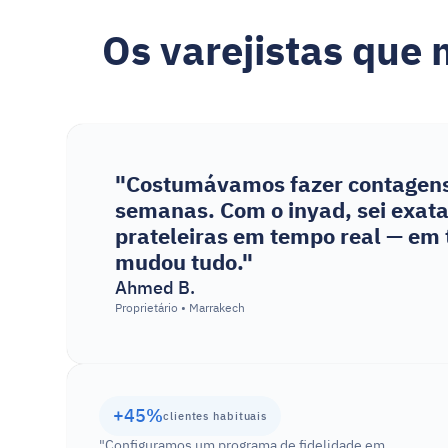
Os varejistas que
"Costumávamos fazer contagens
semanas. Com o inyad, sei exata
prateleiras em tempo real — em t
mudou tudo."
Ahmed B.
Proprietário • Marrakech
+45%
clientes habituais
"Configuramos um programa de fidelidade em 