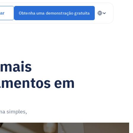
Select Language
ar
Obtenha uma demonstração gratuita
mais 
amentos em 
a simples, 