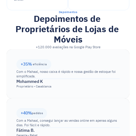
Depoimentos
Depoimentos de 
Proprietários de Lojas de 
Móveis
+120.000 avaliações na Google Play Store
+35% 
eficiência
Com o Mahaal, nosso caixa é rápido e nossa gestão de estoque foi 
simplificada.
Mohammed K
Proprietário • Casablanca
+40%
pedidos
Com a Mahaal, consegui lançar as vendas online em apenas alguns 
dias. Foi fácil e rápido.
Fátima B.
Gerente • Rabat