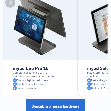
inyad Duo Pro 16
inyad Solo 
Complete experience with a 
Fixed terminal for 
premium customer-facing display
checkout
Fast and legible dual screen
Fast and legible 
Clarity, trust, efficiency
Robust design, in
Smooth checkout
Built for high vo
Descubra o nosso hardware