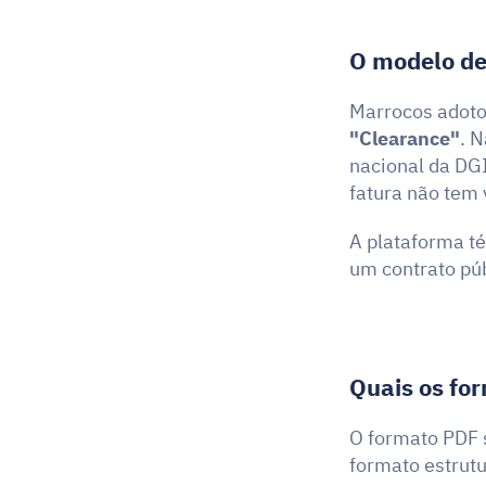
O modelo de
"Clearance"
. 
nacional da DGI
fatura não tem 
A plataforma té
um contrato púb
Quais os fo
O formato PDF s
formato estrut