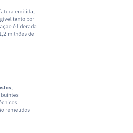
atura emitida, 
egível tanto por 
ção é liderada 
,2 milhões de 
ostos
, 
buintes 
cnicos 
o remetidos 