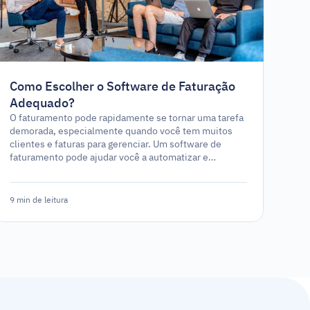
Como Escolher o Software de Faturação
Adequado?
O faturamento pode rapidamente se tornar uma tarefa
demorada, especialmente quando você tem muitos
clientes e faturas para gerenciar. Um software de
faturamento pode ajudar você a automatizar e
simplificar o processo, permitindo que foca em outros
aspectos do seu negócio. No entanto, com tantas
opções de software disponíveis, escolher o ideal pode
9 min de leitura
ser um desafio.