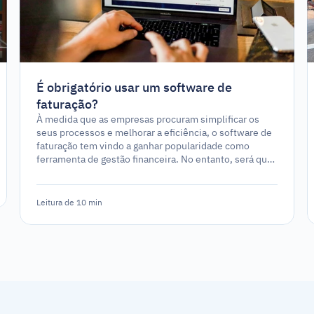
É obrigatório usar um software de
faturação?
À medida que as empresas procuram simplificar os
seus processos e melhorar a eficiência, o software de
faturação tem vindo a ganhar popularidade como
ferramenta de gestão financeira. No entanto, será que
a utilização de um software de faturação é um
requisito legal ou apenas uma opção estratégica?
Leitura de 10 min