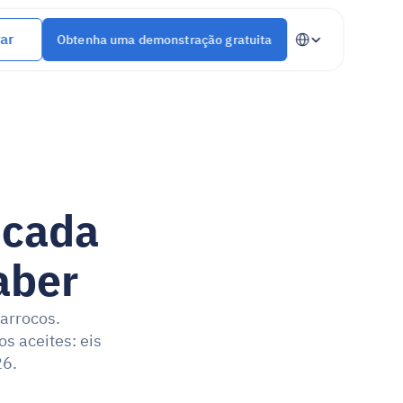
Select Language
ar
Obtenha uma demonstração gratuita
cada 
aber
arrocos. 
 aceites: eis 
26.