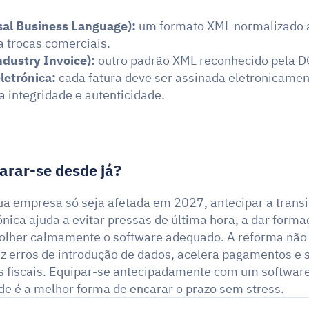
sal Business Language):
 um formato XML normalizado
a trocas comerciais.
ndustry Invoice):
 outro padrão XML reconhecido pela D
letrónica:
 cada fatura deve ser assinada eletronicamen
a integridade e autenticidade.
arar-se desde já?
a empresa só seja afetada em 2027, antecipar a transiç
ónica ajuda a evitar pressas de última hora, a dar forma
colher calmamente o software adequado. A reforma não
z erros de introdução de dados, acelera pagamentos e si
s fiscais. Equipar-se antecipadamente com um software 
e é a melhor forma de encarar o prazo sem stress.