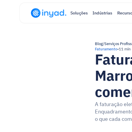
Soluções
Indústrias
Recurs
Blog
/
Serviços Profiss
Faturamento
•
11 min 
Fatur
Marro
comer
A faturação ele
Enquadramento 
o que cada com