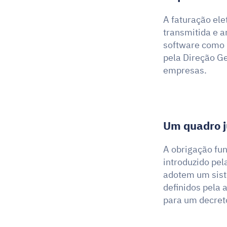
A faturação ele
transmitida e 
software como p
pela Direção Ge
empresas.
Um quadro ju
A obrigação fu
introduzido pel
adotem um siste
definidos pela
para um decret