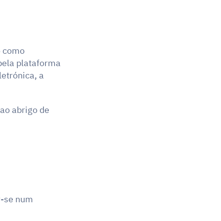
Marrocos adotou um dos modelos mais rigorosos do mundo, conhecido como 
pela plataforma 
etrónica, a 
ao abrigo de 
r-se num 