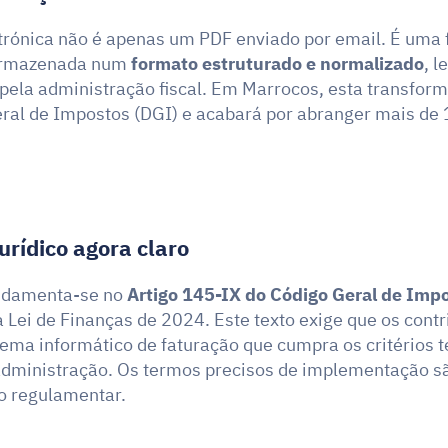
trónica não é apenas um PDF enviado por email. É uma f
armazenada num 
formato estruturado e normalizado
, l
ela administração fiscal. Em Marrocos, esta transforma
ral de Impostos (DGI) e acabará por abranger mais de 1
rídico agora claro
ndamenta-se no 
Artigo 145-IX do Código Geral de Imp
a Lei de Finanças de 2024. Este texto exige que os contri
ma informático de faturação que cumpra os critérios té
 administração. Os termos precisos de implementação sã
o regulamentar.