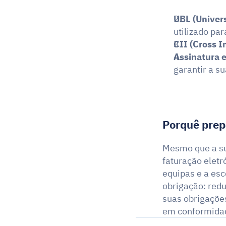
UBL (Univer
utilizado par
CII (Cross I
Assinatura e
garantir a su
Porquê prep
Mesmo que a su
faturação eletr
equipas e a es
obrigação: redu
suas obrigaçõe
em conformidad