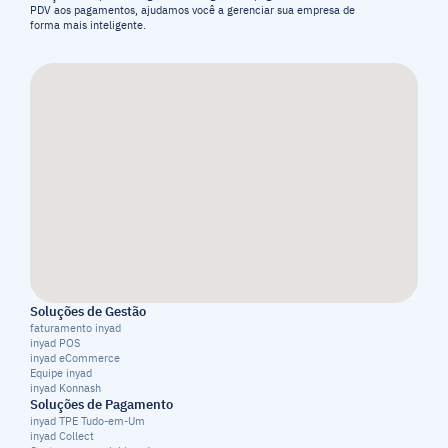
PDV aos pagamentos, ajudamos você a gerenciar sua empresa de 
forma mais inteligente.
Soluções de Gestão
faturamento inyad
inyad POS
inyad eCommerce
Equipe inyad
inyad Konnash
Soluções de Pagamento
inyad TPE Tudo-em-Um
inyad Collect