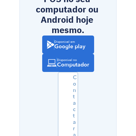
computador ou 
Android hoje 
mesmo.
Disponível em
Google play
Disponível no
Computador
C
o
n
t
a
c
t
a
r 
a 