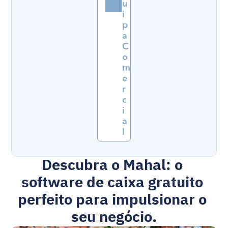
u
i
p
a 
C
o
m
e
r
c
i
a
l
Descubra o Mahal: o 
software de caixa gratuito 
perfeito para impulsionar o 
seu negócio.