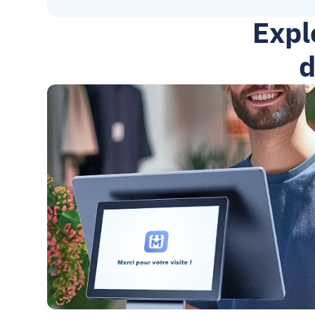
Expl
d