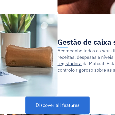
Gestão de caixa 
Acompanhe todos os seus flu
receitas, despesas e níveis
registadora
 da Mahaal. Est
controlo rigoroso sobre as 
Discover all features