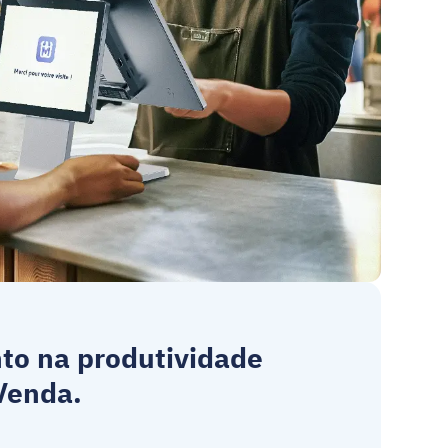
o na produtividade 
 Venda
.