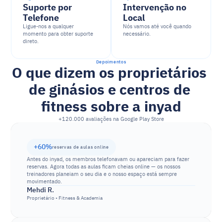
Suporte por 
Intervenção no 
Telefone
Local
Ligue-nos a qualquer 
Nós vamos até você quando 
momento para obter suporte 
necessário.
direto.
Depoimentos
O que dizem os proprietários 
de ginásios e centros de 
fitness sobre a inyad
+120.000 avaliações na Google Play Store
+60%
reservas de aulas online
Antes do inyad, os membros telefonavam ou apareciam para fazer 
reservas. Agora todas as aulas ficam cheias online — os nossos 
treinadores planeiam o seu dia e o nosso espaço está sempre 
movimentado.
Mehdi R.
Proprietário • Fitness & Academia