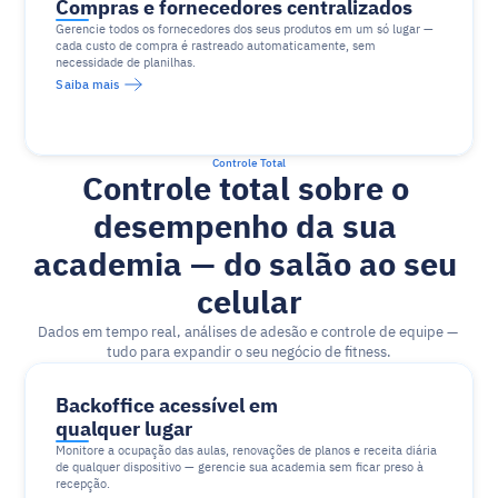
Compras e fornecedores centralizados
Gerencie todos os fornecedores dos seus produtos em um só lugar — 
cada custo de compra é rastreado automaticamente, sem 
necessidade de planilhas.
Saiba mais
Controle Total
Controle total sobre o 
desempenho da sua 
academia — do salão ao seu 
celular
Dados em tempo real, análises de adesão e controle de equipe — 
tudo para expandir o seu negócio de fitness.
Backoffice acessível em 
qualquer lugar
Monitore a ocupação das aulas, renovações de planos e receita diária 
de qualquer dispositivo — gerencie sua academia sem ficar preso à 
recepção.