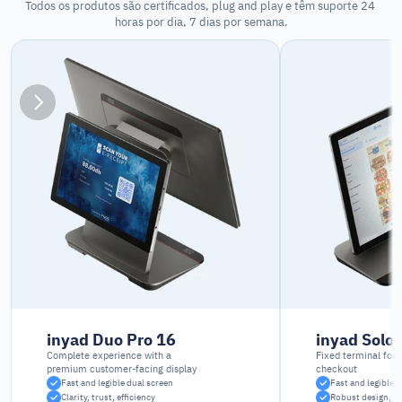
Todos os produtos são certificados, plug and play e têm suporte 24 
horas por dia, 7 dias por semana.
inyad Duo Pro 16
inyad Solo 
Complete experience with a 
Fixed terminal for 
premium customer-facing display
checkout
Fast and legible dual screen
Fast and legible 
Clarity, trust, efficiency
Robust design, in