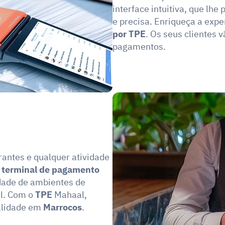
interface intuitiva, que lhe
e precisa. Enriqueça a expe
por TPE
. Os seus clientes v
pagamentos.
rantes e qualquer atividade 
 
terminal de pagamento
dade de ambientes de 
l. Com o 
TPE
 Mahaal, 
lidade em 
Marrocos
. 