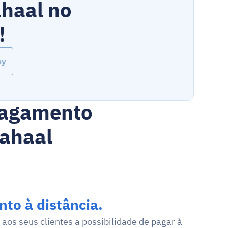
haal no 
!
ay
Pagamento 
Mahaal
to à distância.
 aos seus clientes a possibilidade de pagar à 