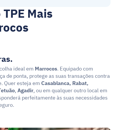
 TPE Mais 
rocos
ras.
colha ideal em 
Marrocos
. Equipado com 
a de ponta, protege as suas transações contra 
e. Quer esteja em 
Casablanca, Rabat, 
Tetuão
, 
Agadir
, ou em qualquer outro local em 
sponderá perfeitamente às suas necessidades 
eguro.