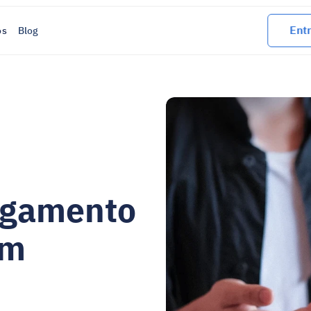
Entr
os
Blog
agamento 
m 