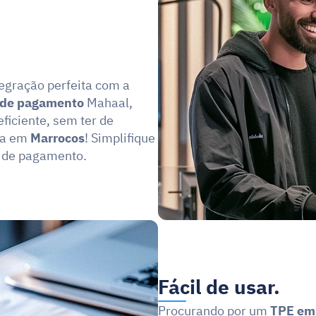
 Mahaal, concebido para uma integração perfeita com a 
 de pagamento
 Mahaal, 
iciente, sem ter de 
ia em 
Marrocos
! Simplifique 
a de pagamento.
Fácil de usar.
Procurando por um 
TPE em