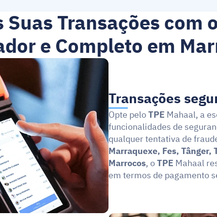
s Suas Transações com o
ador e Completo em Mar
Transações segu
Opte pelo 
TPE
 Mahaal, a es
funcionalidades de seguranç
qualquer tentativa de fraud
Marraquexe, Fes, Tânger, 
Marrocos
, o 
TPE
 Mahaal re
em termos de pagamento s