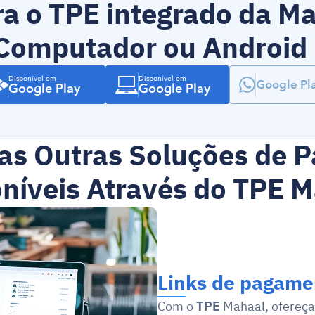
a o TPE integrado da Ma
Computador ou Android 
Disponível em
Disponível em
Google Pl
Google Play
Google Play
as Outras Soluções de 
níveis Através do TPE 
Links de pagamen
Com o 
TPE
 Mahaal, ofereça