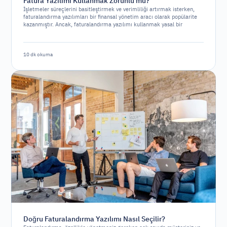
Fatura Yazılımı Kullanmak Zorunlu mu?
İşletmeler süreçlerini basitleştirmek ve verimliliği artırmak isterken,
faturalandırma yazılımları bir finansal yönetim aracı olarak popülarite
kazanmıştır. Ancak, faturalandırma yazılımı kullanmak yasal bir
gereklilik midir yoksa sadece stratejik bir seçenek mi?
10 dk okuma
Doğru Faturalandırma Yazılımı Nasıl Seçilir?