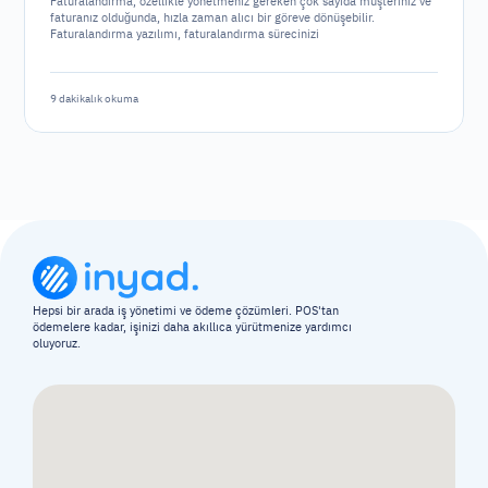
Faturalandırma, özellikle yönetmeniz gereken çok sayıda müşteriniz ve
faturanız olduğunda, hızla zaman alıcı bir göreve dönüşebilir.
Faturalandırma yazılımı, faturalandırma sürecinizi
otomatikleştirmenize ve basitleştirmenize yardımcı olarak işletmenizin
diğer alanlarına odaklanmanızı sağlar. Ancak, piyasada çok sayıda
yazılım seçeneği bulunduğundan, doğru olanı seçmek zorlayıcı olabilir.
9 dakikalık okuma
Hepsi bir arada iş yönetimi ve ödeme çözümleri. POS'tan 
ödemelere kadar, işinizi daha akıllıca yürütmenize yardımcı 
oluyoruz.