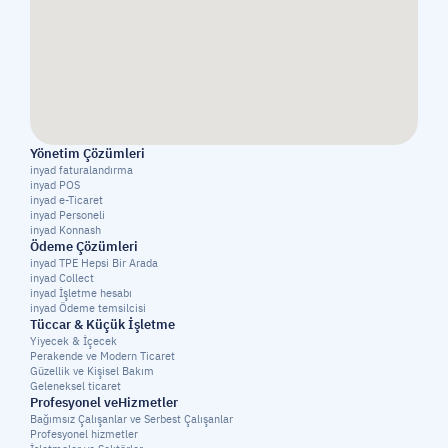
Yönetim Çözümleri
inyad faturalandırma
inyad POS
inyad e-Ticaret
inyad Personeli
inyad Konnash
Ödeme Çözümleri
inyad TPE Hepsi Bir Arada
inyad Collect
inyad İşletme hesabı
inyad Ödeme temsilcisi
Tüccar & Küçük İşletme
Yiyecek & İçecek
Perakende ve Modern Ticaret
Güzellik ve Kişisel Bakım
Geleneksel ticaret
Profesyonel veHizmetler
Bağımsız Çalışanlar ve Serbest Çalışanlar
Profesyonel hizmetler