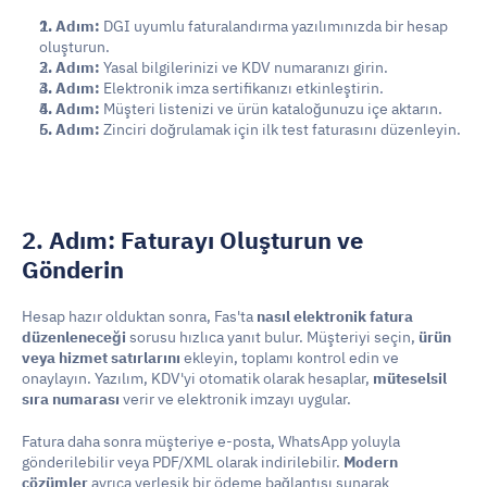
1. Adım:
 DGI uyumlu faturalandırma yazılımınızda bir hesap 
oluşturun.
2. Adım:
 Yasal bilgilerinizi ve KDV numaranızı girin.
3. Adım:
 Elektronik imza sertifikanızı etkinleştirin.
4. Adım:
 Müşteri listenizi ve ürün kataloğunuzu içe aktarın.
5. Adım:
 Zinciri doğrulamak için ilk test faturasını düzenleyin.
2. Adım: Faturayı Oluşturun ve 
Gönderin
Hesap hazır olduktan sonra, Fas'ta 
nasıl elektronik fatura 
düzenleneceği
 sorusu hızlıca yanıt bulur. Müşteriyi seçin, 
ürün 
veya hizmet satırlarını
 ekleyin, toplamı kontrol edin ve 
onaylayın. Yazılım, KDV'yi otomatik olarak hesaplar, 
müteselsil 
sıra numarası
 verir ve elektronik imzayı uygular.
Fatura daha sonra müşteriye e-posta, WhatsApp yoluyla 
gönderilebilir veya PDF/XML olarak indirilebilir. 
Modern 
çözümler
 ayrıca yerleşik bir ödeme bağlantısı sunarak 