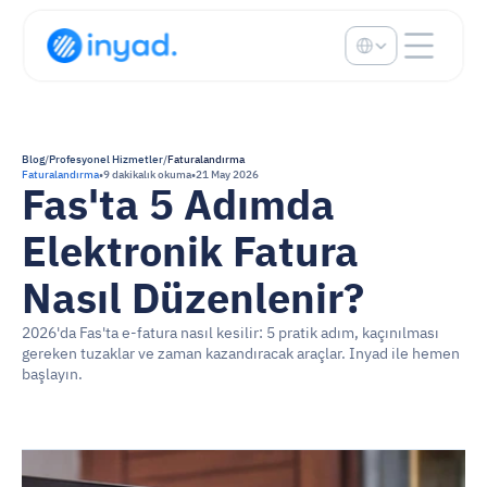
Select Language
Blog
/
Profesyonel Hizmetler
/
Faturalandırma
Faturalandırma
•
9 dakikalık okuma
•
21 May 2026
Fas'ta 5 Adımda 
Elektronik Fatura 
Nasıl Düzenlenir?
2026'da Fas'ta e-fatura nasıl kesilir: 5 pratik adım, kaçınılması 
gereken tuzaklar ve zaman kazandıracak araçlar. Inyad ile hemen 
başlayın.