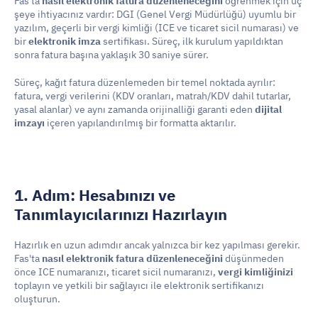
Fas'ta 
nasıl elektronik fatura düzenleneceğini
 öğrenmek için üç 
şeye ihtiyacınız vardır: DGI (Genel Vergi Müdürlüğü) uyumlu bir 
yazılım, geçerli bir vergi kimliği (ICE ve ticaret sicil numarası) ve 
bir 
elektronik imza
 sertifikası. Süreç, ilk kurulum yapıldıktan 
sonra fatura başına yaklaşık 30 saniye sürer.
Süreç, kağıt fatura düzenlemeden bir temel noktada ayrılır: 
fatura, vergi verilerini (KDV oranları, matrah/KDV dahil tutarlar, 
yasal alanlar) ve aynı zamanda orijinalliği garanti eden 
dijital 
imzayı
 içeren yapılandırılmış bir formatta aktarılır.
1. Adım: Hesabınızı ve 
Tanımlayıcılarınızı Hazırlayın
Hazırlık en uzun adımdır ancak yalnızca bir kez yapılması gerekir. 
Fas'ta 
nasıl elektronik fatura düzenleneceğini
 düşünmeden 
önce ICE numaranızı, ticaret sicil numaranızı, 
vergi kimliğinizi
toplayın ve yetkili bir sağlayıcı ile elektronik sertifikanızı 
oluşturun.