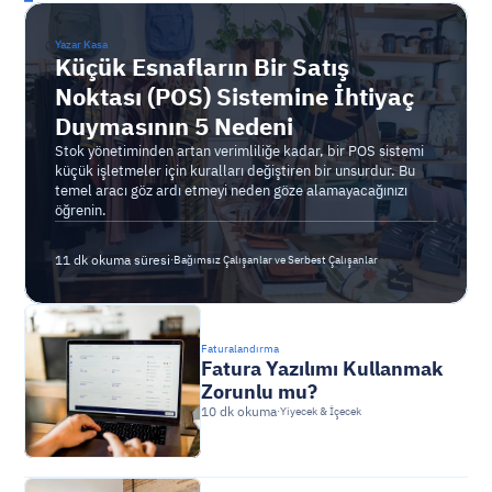
Yazar Kasa
Küçük Esnafların Bir Satış
Noktası (POS) Sistemine İhtiyaç
Duymasının 5 Nedeni
Stok yönetiminden artan verimliliğe kadar, bir POS sistemi
küçük işletmeler için kuralları değiştiren bir unsurdur. Bu
temel aracı göz ardı etmeyi neden göze alamayacağınızı
öğrenin.
11 dk okuma süresi
·
Bağımsız Çalışanlar ve Serbest Çalışanlar
Faturalandırma
Fatura Yazılımı Kullanmak 
Zorunlu mu?
10 dk okuma
·
Yiyecek & İçecek