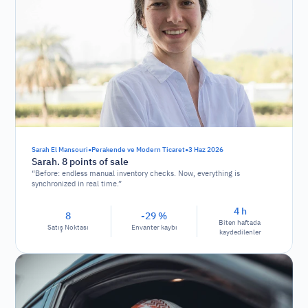
•
•
Sarah El Mansouri
Perakende ve Modern Ticaret
3 Haz 2026
Sarah. 8 points of sale
“Before: endless manual inventory checks. Now, everything is
synchronized in real time.”
4 h
8
-29 %
Biten haftada 
Satış Noktası
Envanter kaybı
kaydedilenler