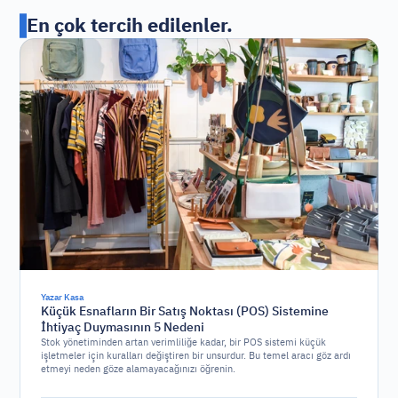
En çok tercih edilenler.
Yazar Kasa
Küçük Esnafların Bir Satış Noktası (POS) Sistemine
İhtiyaç Duymasının 5 Nedeni
Stok yönetiminden artan verimliliğe kadar, bir POS sistemi küçük
işletmeler için kuralları değiştiren bir unsurdur. Bu temel aracı göz ardı
etmeyi neden göze alamayacağınızı öğrenin.