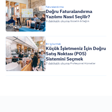
Faturalandırma
Doğru Faturalandırma 
Yazılımı Nasıl Seçilir?
9 dakikalık okuma
·
Güzellik & Sağlık
Bir iş kurmak
Küçük İşletmeniz İçin Doğru 
Satış Noktası (POS) 
Sistemini Seçmek
7 dakikalık okuma
·
Profesyonel Hizmetler