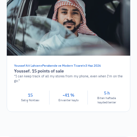
•
•
Youssef Ait Lahcen
Perakende ve Modern Ticaret
3 Haz 2026
Youssef. 15 points of sale
“I can keep track of all my stores from my phone, even when I'm on the
go.”
5 h
15
-41 %
Biten haftada 
Satış Noktası
Envanter kaybı
kaydedilenler