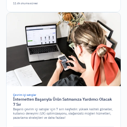
11 dk okuma süresi
Çevrim içi satışlar
İnternetten Başarıyla Ürün Satmanıza Yardımcı Olacak
7 Sır
Başarılı çevrim içi satışlar için 7 sırrı keşfedin: yüksek kaliteli görseller,
kullanıcı deneyimi (UX) optimizasyonu, olağanüstü müşteri hizmetleri,
pazarlama stratejileri ve daha fazlası!