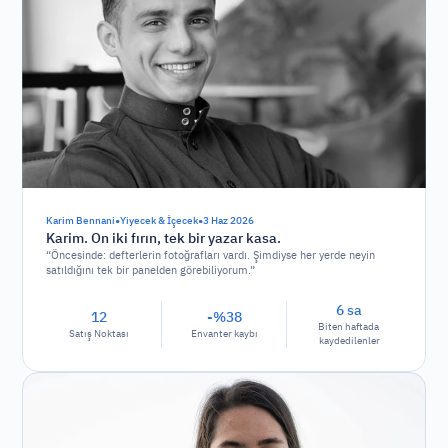
•
•
Karim Bennani
Yiyecek & İçecek
3 Haz 2026
Karim. On iki fırın, tek bir yazar kasa.
“Öncesinde: defterlerin fotoğrafları vardı. Şimdiyse her yerde neyin
satıldığını tek bir panelden görebiliyorum.”
6 sa
12
-%38
Biten haftada 
Satış Noktası
Envanter kaybı
kaydedilenler