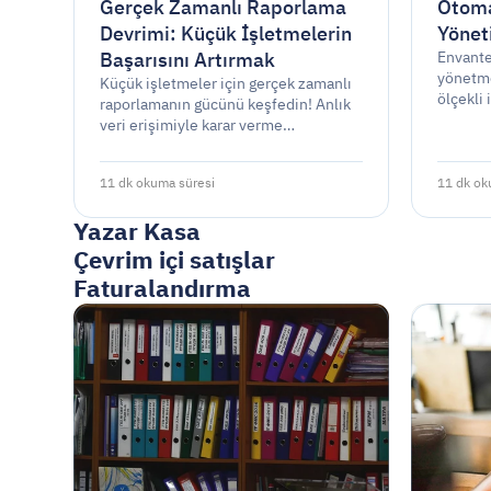
Gerçek Zamanlı Raporlama
Otoma
Devrimi: Küçük İşletmelerin
Yönet
Başarısını Artırmak
Envante
yönetm
Küçük işletmeler için gerçek zamanlı
ölçekli 
raporlamanın gücünü keşfedin! Anlık
envante
veri erişimiyle karar verme
tasarruf
süreçlerini, nakit akışı yönetimini,
kârlılığı
verimliliği ve müşteri hizmetlerini
11 dk okuma süresi
11 dk ok
geliştirin.
Yazar Kasa
Çevrim içi satışlar
Faturalandırma