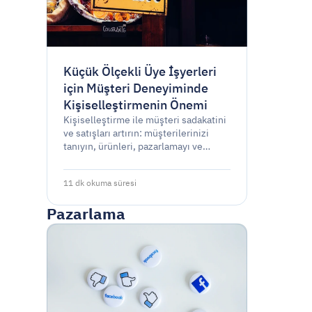
Küçük Ölçekli Üye İşyerleri
için Müşteri Deneyiminde
Kişiselleştirmenin Önemi
Kişiselleştirme ile müşteri sadakatini
ve satışları artırın: müşterilerinizi
tanıyın, ürünleri, pazarlamayı ve
hizmeti onlara özel hale getirin,
teknolojiden yararlanın ve
11 dk okuma süresi
çalışmalarınızı optimize edin.
Pazarlama