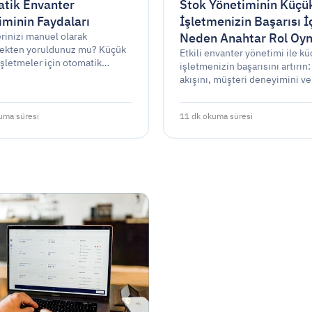
tik Envanter
Stok Yönetiminin Küçü
iminin Faydaları
İşletmenizin Başarısı İ
Neden Anahtar Rol Oyn
rinizi manuel olarak
ekten yoruldunuz mu? Küçük
Etkili envanter yönetimi ile k
işletmeler için otomatik
işletmenizin başarısını artırın:
r yönetimi ile zamandan
akışını, müşteri deneyimini ve
 edin, hataları azaltın ve
verme süreçlerini iyileştirin v
nızı artırın.
rekabet avantajı elde edin.
uma süresi
11 dk okuma süresi