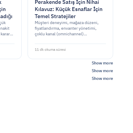
k
Perakende Satış İçin Nihai
çin
Kılavuz: Küçük Esnaflar İçin
adığı
Temel Stratejiler
üçük
Müşteri deneyimi, mağaza düzeni,
 nakit
fiyatlandırma, envanter yönetimi,
 karar
çoklu kanal (omnichannel)
e
perakendecilik, veri odaklı kararlar ve
pazarlama ile perakende satışlarınızı
11 dk okuma süresi
en üst düzeye çıkarın.
Show more
Show more
Show more