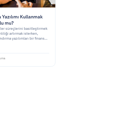
a Yazılımı Kullanmak
lu mu?
ler süreçlerini basitleştirmek
liliği artırmak isterken,
ndırma yazılımları bir finansal
 aracı olarak popülarite
ştır. Ancak, faturalandırma
 kullanmak yasal bir gereklilik
ksa sadece stratejik bir
kuma
k mi?