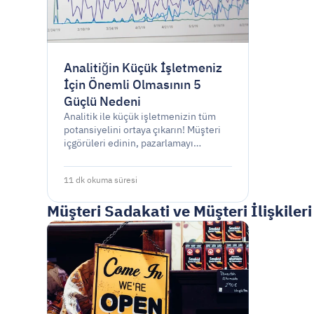
Analitiğin Küçük İşletmeniz
İçin Önemli Olmasının 5
Güçlü Nedeni
Analitik ile küçük işletmenizin tüm
potansiyelini ortaya çıkarın! Müşteri
içgörüleri edinin, pazarlamayı
optimize edin, verimliliği artırın,
trendleri tahmin edin ve başarı için
11 dk okuma süresi
KPI'ları takip edin.
Müşteri Sadakati ve Müşteri İlişkileri