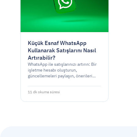
Küçük Esnaf WhatsApp
Kullanarak Satışlarını Nasıl
Artırabilir?
WhatsApp ile satışlarınızı artırın: Bir
işletme hesabı oluşturun,
güncellemeleri paylaşın, önerileri
kişiselleştirin, destek sunun, Durum
aracılığıyla etkileşim kurun ve bir
11 dk okuma süresi
topluluk oluşturun.