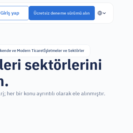
Select Language
Giriş yap
Ücretsiz deneme sürümü alın
kende ve Modern Ticaret
İşletmeler ve Sektörler
ri sektörlerini 
n.
 her bir konu ayrıntılı olarak ele alınmıştır.