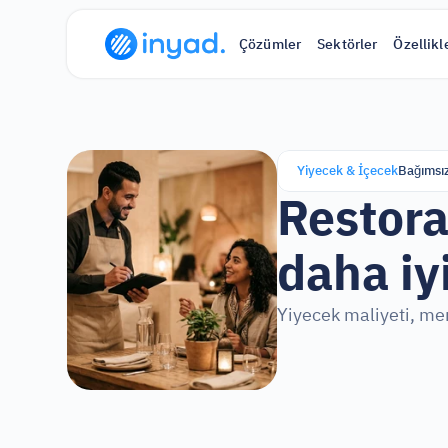
Çözümler
Sektörler
Özellikl
Yiyecek & İçecek
Bağımsız
Restora
daha iyi
Yiyecek maliyeti, men