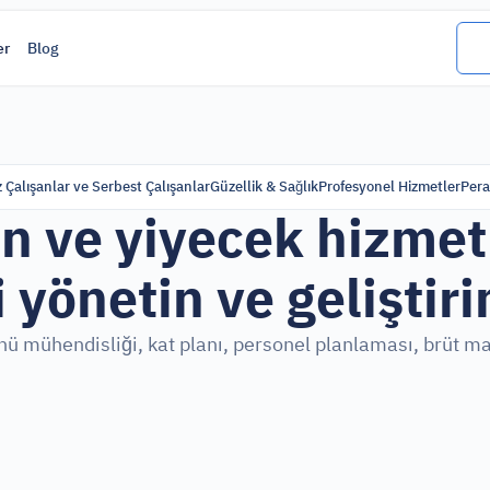
er
Blog
 Çalışanlar ve Serbest Çalışanlar
Güzellik & Sağlık
Profesyonel Hizmetler
Pera
n ve yiyecek hizmetle
 yönetin ve geliştiri
ü mühendisliği, kat planı, personel planlaması, brüt marj;