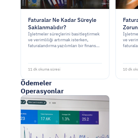
Faturalar Ne Kadar Süreyle
Fatur
Saklanmalıdır?
Zorun
İşletmeler süreçlerini basitleştirmek
İşletme
ve verimliliği artırmak isterken,
ve verim
faturalandırma yazılımları bir finansal
faturala
yönetim aracı olarak popülarite
yönetim
kazanmıştır. Ancak, faturalandırma
kazanmı
yazılımı kullanmak yasal bir gereklilik
yazılımı
midir yoksa sadece stratejik bir
midir yo
11 dk okuma süresi
10 dk o
seçenek mi?
seçene
Ödemeler
Operasyonlar