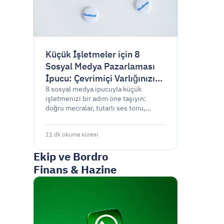
Küçük İşletmeler için 8
Sosyal Medya Pazarlaması
İpucu: Çevrimiçi Varlığınızı
Güçlendirin
8 sosyal medya ipucuyla küçük
işletmenizi bir adım öne taşıyın:
doğru mecralar, tutarlı ses tonu,
etkileyici içerikler, takipçi etkileşimi,
etiketler, planlama, reklamlar ve
11 dk okuma süresi
analiz.
Ekip ve Bordro
Finans & Hazine