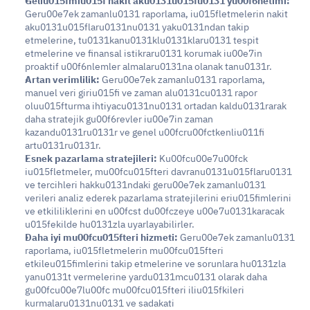
Geliu015fmiu015f nakit aku0131u015fu0131 yu00f6netimi: 
Geru00e7ek zamanlu0131 raporlama, iu015fletmelerin nakit 
aku0131u015flaru0131nu0131 yaku0131ndan takip 
etmelerine, tu0131kanu0131klu0131klaru0131 tespit 
etmelerine ve finansal istikraru0131 korumak iu00e7in 
proaktif u00f6nlemler almalaru0131na olanak tanu0131r.
Artan verimlilik:
 Geru00e7ek zamanlu0131 raporlama, 
manuel veri giriu015fi ve zaman alu0131cu0131 rapor 
oluu015fturma ihtiyacu0131nu0131 ortadan kaldu0131rarak 
daha stratejik gu00f6revler iu00e7in zaman 
kazandu0131ru0131r ve genel u00fcru00fctkenliu011fi 
artu0131ru0131r.
Esnek pazarlama stratejileri: 
Ku00fcu00e7u00fck 
iu015fletmeler, mu00fcu015fteri davranu0131u015flaru0131 
ve tercihleri hakku0131ndaki geru00e7ek zamanlu0131 
verileri analiz ederek pazarlama stratejilerini eriu015fimlerini 
ve etkililiklerini en u00fcst du00fczeye u00e7u0131karacak 
u015fekilde hu0131zla uyarlayabilirler.
Daha iyi mu00fcu015fteri hizmeti: 
Geru00e7ek zamanlu0131 
raporlama, iu015fletmelerin mu00fcu015fteri 
etkileu015fimlerini takip etmelerine ve sorunlara hu0131zla 
yanu0131t vermelerine yardu0131mcu0131 olarak daha 
gu00fcu00e7lu00fc mu00fcu015fteri iliu015fkileri 
kurmalaru0131nu0131 ve sadakati 