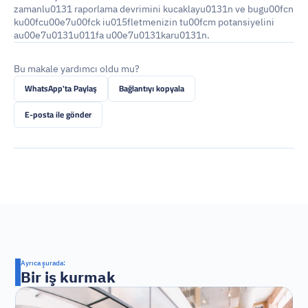
zamanlu0131 raporlama devrimini kucaklayu0131n ve bugu00fcn 
ku00fcu00e7u00fck iu015fletmenizin tu00fcm potansiyelini 
au00e7u0131u011fa u00e7u0131karu0131n.
Bu makale yardımcı oldu mu?
WhatsApp'ta Paylaş
Bağlantıyı kopyala
E-posta ile gönder
Ayrıca şurada:
Bir iş kurmak