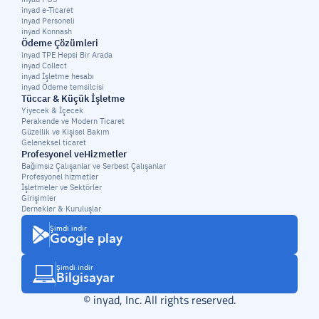
inyad e-Ticaret
inyad Personeli
inyad Konnash
Ödeme Çözümleri
inyad TPE Hepsi Bir Arada
inyad Collect
inyad İşletme hesabı
inyad Ödeme temsilcisi
Tüccar & Küçük İşletme
Yiyecek & İçecek
Perakende ve Modern Ticaret
Güzellik ve Kişisel Bakım
Geleneksel ticaret
Profesyonel veHizmetler
Bağımsız Çalışanlar ve Serbest Çalışanlar
Profesyonel hizmetler
İşletmeler ve Sektörler
Girişimler
Dernekler & Kuruluşlar
Şimdi indir
Google play
Şimdi indir
Bilgisayar
© inyad, Inc. All rights reserved.