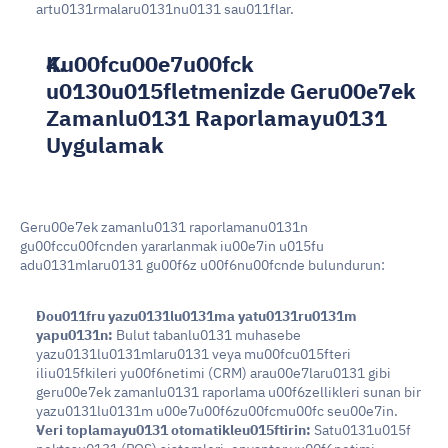
artu0131rmalaru0131nu0131 sau011flar.
Ku00fcu00e7u00fck 
u0130u015fletmenizde Geru00e7ek 
Zamanlu0131 Raporlamayu0131 
Uygulamak
Geru00e7ek zamanlu0131 raporlamanu0131n 
gu00fccu00fcnden yararlanmak iu00e7in u015fu 
adu0131mlaru0131 gu00f6z u00f6nu00fcnde bulundurun:
Dou011fru yazu0131lu0131ma yatu0131ru0131m 
yapu0131n: 
Bulut tabanlu0131 muhasebe 
yazu0131lu0131mlaru0131 veya mu00fcu015fteri 
iliu015fkileri yu00f6netimi (CRM) arau00e7laru0131 gibi 
geru00e7ek zamanlu0131 raporlama u00f6zellikleri sunan bir 
yazu0131lu0131m u00e7u00f6zu00fcmu00fc seu00e7in.
Veri toplamayu0131 otomatikleu015ftirin:
 Satu0131u015f 