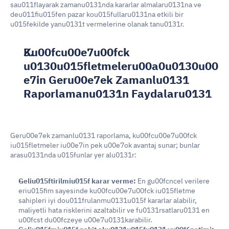
sau011flayarak zamanu0131nda kararlar almalaru0131na ve 
deu011fiu015fen pazar kou015fullaru0131na etkili bir 
u015fekilde yanu0131t vermelerine olanak tanu0131r.
Ku00fcu00e7u00fck 
u0130u015fletmeleru00a0u0130u00
e7in Geru00e7ek Zamanlu0131 
Raporlamanu0131n Faydalaru0131
Geru00e7ek zamanlu0131 raporlama, ku00fcu00e7u00fck 
iu015fletmeler iu00e7in pek u00e7ok avantaj sunar; bunlar 
arasu0131nda u015funlar yer alu0131r:
Geliu015ftirilmiu015f karar verme: 
En gu00fcncel verilere 
eriu015fim sayesinde ku00fcu00e7u00fck iu015fletme 
sahipleri iyi dou011frulanmu0131u015f kararlar alabilir, 
maliyetli hata risklerini azaltabilir ve fu0131rsatlaru0131 en 
u00fcst du00fczeye u00e7u0131karabilir.