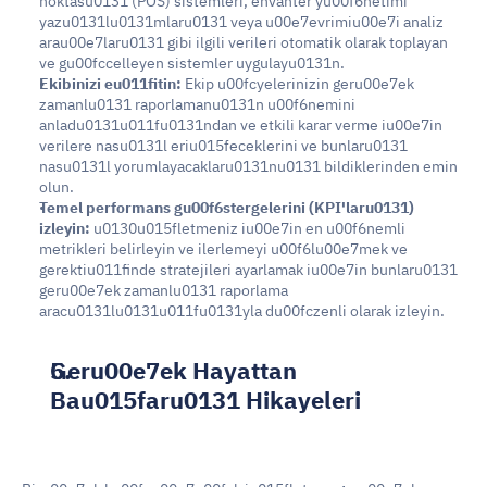
noktasu0131 (POS) sistemleri, envanter yu00f6netimi 
yazu0131lu0131mlaru0131 veya u00e7evrimiu00e7i analiz 
arau00e7laru0131 gibi ilgili verileri otomatik olarak toplayan 
ve gu00fccelleyen sistemler uygulayu0131n.
Ekibinizi eu011fitin: 
Ekip u00fcyelerinizin geru00e7ek 
zamanlu0131 raporlamanu0131n u00f6nemini 
anladu0131u011fu0131ndan ve etkili karar verme iu00e7in 
verilere nasu0131l eriu015feceklerini ve bunlaru0131 
nasu0131l yorumlayacaklaru0131nu0131 bildiklerinden emin 
olun.
Temel performans gu00f6stergelerini (KPI'laru0131) 
izleyin: 
u0130u015fletmeniz iu00e7in en u00f6nemli 
metrikleri belirleyin ve ilerlemeyi u00f6lu00e7mek ve 
gerektiu011finde stratejileri ayarlamak iu00e7in bunlaru0131 
geru00e7ek zamanlu0131 raporlama 
aracu0131lu0131u011fu0131yla du00fczenli olarak izleyin.
Geru00e7ek Hayattan 
Bau015faru0131 Hikayeleri