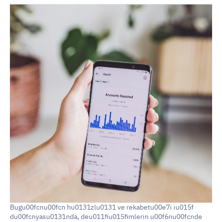
Bugu00fcnu00fcn hu0131zlu0131 ve rekabetu00e7i iu015f 
du00fcnyasu0131nda, deu011fiu015fimlerin u00f6nu00fcnde 