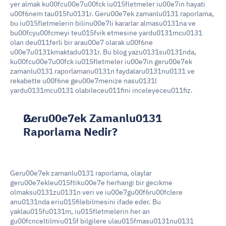
yer almak ku00fcu00e7u00fck iu015fletmeler iu00e7in hayati 
u00f6nem tau015fu0131r. Geru00e7ek zamanlu0131 raporlama, 
bu iu015fletmelerin bilinu00e7li kararlar almasu0131na ve 
bu00fcyu00fcmeyi teu015fvik etmesine yardu0131mcu0131 
olan deu011ferli bir arau00e7 olarak u00f6ne 
u00e7u0131kmaktadu0131r. Bu blog yazu0131su0131nda, 
ku00fcu00e7u00fck iu015fletmeler iu00e7in geru00e7ek 
zamanlu0131 raporlamanu0131n faydalaru0131nu0131 ve 
rekabette u00f6ne geu00e7menize nasu0131l 
yardu0131mcu0131 olabileceu011fini inceleyeceu011fiz.
Geru00e7ek Zamanlu0131 
Raporlama Nedir?
Geru00e7ek zamanlu0131 raporlama, olaylar 
geru00e7ekleu015ftiku00e7e herhangi bir gecikme 
olmaksu0131zu0131n veri ve iu00e7gu00f6ru00fclere 
anu0131nda eriu015filebilmesini ifade eder. Bu 
yaklau015fu0131m, iu015fletmelerin her an 
gu00fcnceltilmiu015f bilgilere ulau015fmasu0131nu0131 