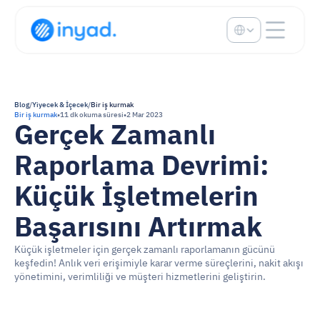
Select Language
Blog
/
Yiyecek & İçecek
/
Bir iş kurmak
Bir iş kurmak
•
11 dk okuma süresi
•
2 Mar 2023
Gerçek Zamanlı 
Raporlama Devrimi: 
Küçük İşletmelerin 
Başarısını Artırmak
Küçük işletmeler için gerçek zamanlı raporlamanın gücünü 
keşfedin! Anlık veri erişimiyle karar verme süreçlerini, nakit akışı 
yönetimini, verimliliği ve müşteri hizmetlerini geliştirin.