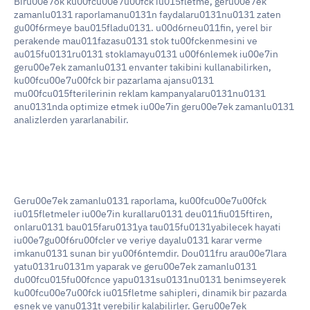
Biru00e7ok ku00fcu00e7u00fck iu015fletme, geru00e7ek 
zamanlu0131 raporlamanu0131n faydalaru0131nu0131 zaten 
gu00f6rmeye bau015fladu0131. u00d6rneu011fin, yerel bir 
perakende mau011fazasu0131 stok tu00fckenmesini ve 
au015fu0131ru0131 stoklamayu0131 u00f6nlemek iu00e7in 
geru00e7ek zamanlu0131 envanter takibini kullanabilirken, 
ku00fcu00e7u00fck bir pazarlama ajansu0131 
mu00fcu015fterilerinin reklam kampanyalaru0131nu0131 
anu0131nda optimize etmek iu00e7in geru00e7ek zamanlu0131 
analizlerden yararlanabilir.
Geru00e7ek zamanlu0131 raporlama, ku00fcu00e7u00fck 
iu015fletmeler iu00e7in kurallaru0131 deu011fiu015ftiren, 
onlaru0131 bau015faru0131ya tau015fu0131yabilecek hayati 
iu00e7gu00f6ru00fcler ve veriye dayalu0131 karar verme 
imkanu0131 sunan bir yu00f6ntemdir. Dou011fru arau00e7lara 
yatu0131ru0131m yaparak ve geru00e7ek zamanlu0131 
du00fcu015fu00fcnce yapu0131su0131nu0131 benimseyerek 
ku00fcu00e7u00fck iu015fletme sahipleri, dinamik bir pazarda 
esnek ve yanu0131t verebilir kalabilirler. Geru00e7ek 