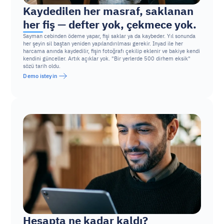
Kaydedilen her masraf, saklanan 
her fiş — defter yok, çekmece yok.
Sayman cebinden ödeme yapar, fişi saklar ya da kaybeder. Yıl sonunda 
her şeyin sil baştan yeniden yapılandırılması gerekir. Inyad ile her 
harcama anında kaydedilir, fişin fotoğrafı çekilip eklenir ve bakiye kendi 
kendini günceller. Artık açıklar yok. "Bir yerlerde 500 dirhem eksik" 
sözü tarih oldu.
Demo isteyin
Hesapta ne kadar kaldı? 