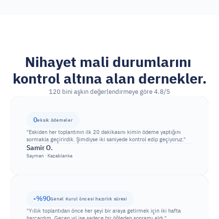
Nihayet mali durumlarını 
kontrol altına alan dernekler.
120 bini aşkın değerlendirmeye göre 4.8/5
0
eksik ödemeler
"Eskiden her toplantının ilk 20 dakikasını kimin ödeme yaptığını 
sormakla geçirirdik. Şimdiyse iki saniyede kontrol edip geçiyoruz."
Samir O.
Sayman · Kazablanka
-%90
Genel Kurul öncesi hazırlık süresi
"Yıllık toplantıdan önce her şeyi bir araya getirmek için iki hafta 
harcardım. Geçen yıl ise sadece bir öğleden sonramı aldı."