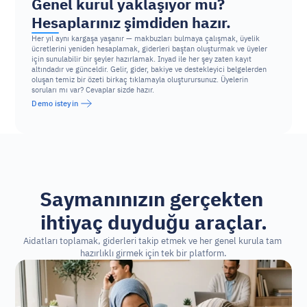
Genel kurul yaklaşıyor mu? 
Hesaplarınız şimdiden hazır.
Her yıl aynı kargaşa yaşanır — makbuzları bulmaya çalışmak, üyelik 
ücretlerini yeniden hesaplamak, giderleri baştan oluşturmak ve üyeler 
için sunulabilir bir şeyler hazırlamak. Inyad ile her şey zaten kayıt 
altındadır ve günceldir. Gelir, gider, bakiye ve destekleyici belgelerden 
oluşan temiz bir özeti birkaç tıklamayla oluşturursunuz. Üyelerin 
soruları mı var? Cevaplar sizde hazır.
Demo isteyin
Saymanınızın gerçekten 
ihtiyaç duyduğu araçlar.
Aidatları toplamak, giderleri takip etmek ve her genel kurula tam 
hazırlıklı girmek için tek bir platform.