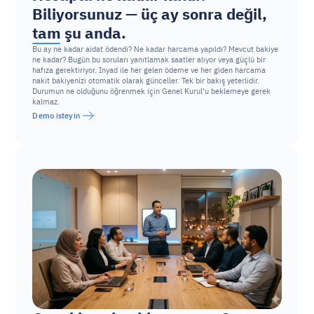
Biliyorsunuz — üç ay sonra değil, 
tam şu anda.
Bu ay ne kadar aidat ödendi? Ne kadar harcama yapıldı? Mevcut bakiye 
ne kadar? Bugün bu soruları yanıtlamak saatler alıyor veya güçlü bir 
hafıza gerektiriyor. Inyad ile her gelen ödeme ve her giden harcama 
nakit bakiyenizi otomatik olarak günceller. Tek bir bakış yeterlidir. 
Durumun ne olduğunu öğrenmek için Genel Kurul'u beklemeye gerek 
kalmaz.
Demo isteyin