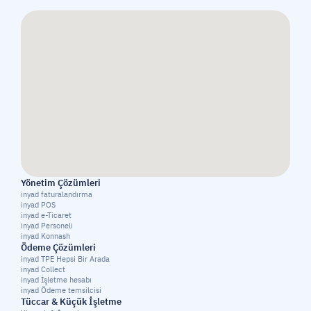
Yönetim Çözümleri
inyad faturalandırma
inyad POS
inyad e-Ticaret
inyad Personeli
inyad Konnash
Ödeme Çözümleri
inyad TPE Hepsi Bir Arada
inyad Collect
inyad İşletme hesabı
inyad Ödeme temsilcisi
Tüccar & Küçük İşletme