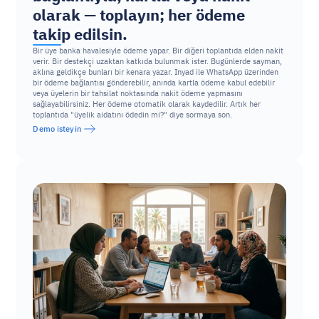
olarak — toplayın; her ödeme 
takip edilsin.
Bir üye banka havalesiyle ödeme yapar. Bir diğeri toplantıda elden nakit 
verir. Bir destekçi uzaktan katkıda bulunmak ister. Bugünlerde sayman, 
aklına geldikçe bunları bir kenara yazar. Inyad ile WhatsApp üzerinden 
bir ödeme bağlantısı gönderebilir, anında kartla ödeme kabul edebilir 
veya üyelerin bir tahsilat noktasında nakit ödeme yapmasını 
sağlayabilirsiniz. Her ödeme otomatik olarak kaydedilir. Artık her 
toplantıda "üyelik aidatını ödedin mi?" diye sormaya son.
Demo isteyin