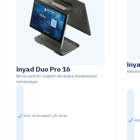
inya
inyad Duo Pro 16
Kesinti
Birinci sınıf bir müşteri ekranıyla deneyiminizi 
tamamlayın
Hızlı ve okunabilir çift ekran
Hız