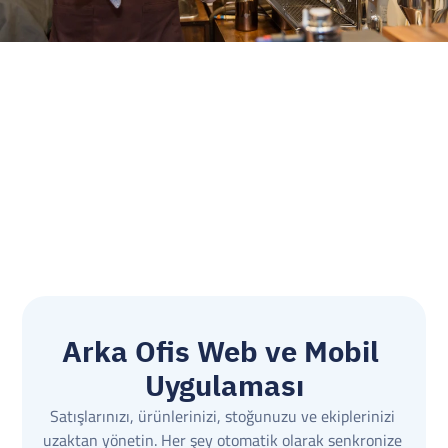
Basit ve etkili
se başka 
Inyad'ın kullanıcı dostu arayüzü ve sorunsuz 
rde, net 
performansı, işletmemi tam bir kolaylıkla yönetmek 
için onu etkili bir çözüm haline getiriyor.
Arka Ofis Web ve Mobil 
Uygulaması
Satışlarınızı, ürünlerinizi, stoğunuzu ve ekiplerinizi 
uzaktan yönetin. Her şey otomatik olarak senkronize 