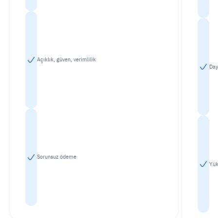
Açıklık, güven, verimlilik
Day
Sorunsuz ödeme
Yük