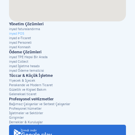
Yönetim Çözümleri
inyad faturalandırma
inyad POS
inyad e-Ticaret
inyad Personeli
inyad Konnash
Ödeme Çözümleri
inyad TPE Hepsi Bir Arada
inyad Collect
inyad İşletme hesabı
inyad Ödeme temsilcisi
Tüccar & Küçük İşletme
Yiyecek & İçecek
Perakende ve Modern Ticaret
Güzellik ve Kişisel Bakım
Geleneksel ticaret
Profesyonel veHizmetler
Bağımsız Çalışanlar ve Serbest Çalışanlar
Profesyonel hizmetler
İşletmeler ve Sektörler
Girişimler
Dernekler & Kuruluşlar
Şimdi indir
Google play