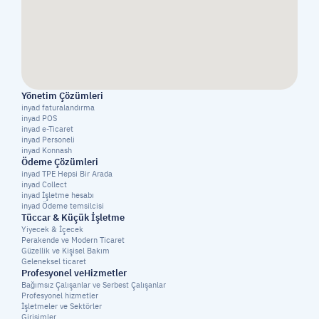
Yönetim Çözümleri
inyad faturalandırma
inyad POS
inyad e-Ticaret
inyad Personeli
inyad Konnash
Ödeme Çözümleri
inyad TPE Hepsi Bir Arada
inyad Collect
inyad İşletme hesabı
inyad Ödeme temsilcisi
Tüccar & Küçük İşletme
Yiyecek & İçecek
Perakende ve Modern Ticaret
Güzellik ve Kişisel Bakım
Geleneksel ticaret
Profesyonel veHizmetler
Bağımsız Çalışanlar ve Serbest Çalışanlar
Profesyonel hizmetler
İşletmeler ve Sektörler
Girişimler