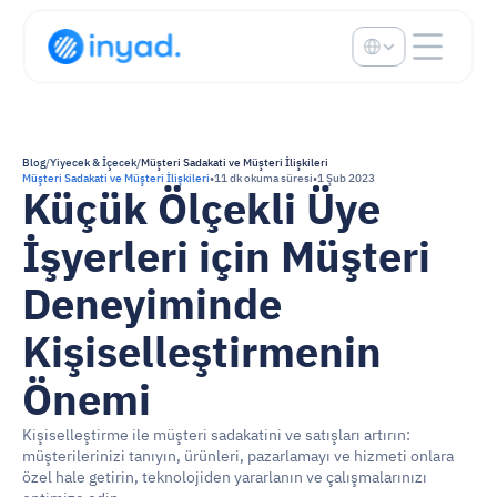
Select Language
Blog
/
Yiyecek & İçecek
/
Müşteri Sadakati ve Müşteri İlişkileri
Müşteri Sadakati ve Müşteri İlişkileri
•
11 dk okuma süresi
•
1 Şub 2023
Küçük Ölçekli Üye 
İşyerleri için Müşteri 
Deneyiminde 
Kişiselleştirmenin 
Önemi
Kişiselleştirme ile müşteri sadakatini ve satışları artırın: 
müşterilerinizi tanıyın, ürünleri, pazarlamayı ve hizmeti onlara 
özel hale getirin, teknolojiden yararlanın ve çalışmalarınızı 