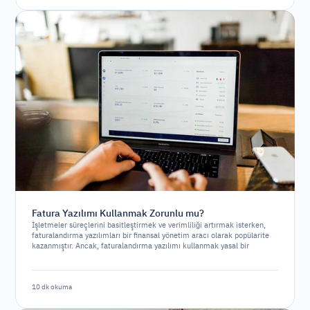
Fatura Yazılımı Kullanmak Zorunlu mu?
İşletmeler süreçlerini basitleştirmek ve verimliliği artırmak isterken,
faturalandırma yazılımları bir finansal yönetim aracı olarak popülarite
kazanmıştır. Ancak, faturalandırma yazılımı kullanmak yasal bir
gereklilik midir yoksa sadece stratejik bir seçenek mi?
10 dk okuma