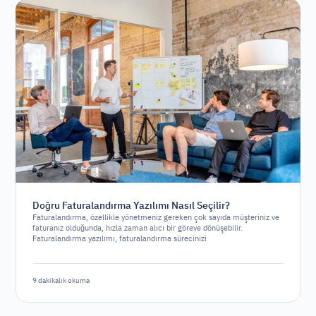
Doğru Faturalandırma Yazılımı Nasıl Seçilir?
Faturalandırma, özellikle yönetmeniz gereken çok sayıda müşteriniz ve
faturanız olduğunda, hızla zaman alıcı bir göreve dönüşebilir.
Faturalandırma yazılımı, faturalandırma sürecinizi
otomatikleştirmenize ve basitleştirmenize yardımcı olarak işletmenizin
diğer alanlarına odaklanmanızı sağlar. Ancak, piyasada çok sayıda
yazılım seçeneği bulunduğundan, doğru olanı seçmek zorlayıcı olabilir.
9 dakikalık okuma