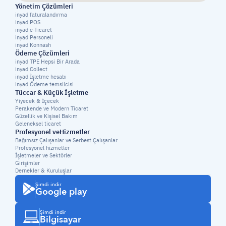
Yönetim Çözümleri
inyad faturalandırma
inyad POS
inyad e-Ticaret
inyad Personeli
inyad Konnash
Ödeme Çözümleri
inyad TPE Hepsi Bir Arada
inyad Collect
inyad İşletme hesabı
inyad Ödeme temsilcisi
Tüccar & Küçük İşletme
Yiyecek & İçecek
Perakende ve Modern Ticaret
Güzellik ve Kişisel Bakım
Geleneksel ticaret
Profesyonel veHizmetler
Bağımsız Çalışanlar ve Serbest Çalışanlar
Profesyonel hizmetler
İşletmeler ve Sektörler
Girişimler
Dernekler & Kuruluşlar
Şimdi indir
Google play
Şimdi indir
Bilgisayar