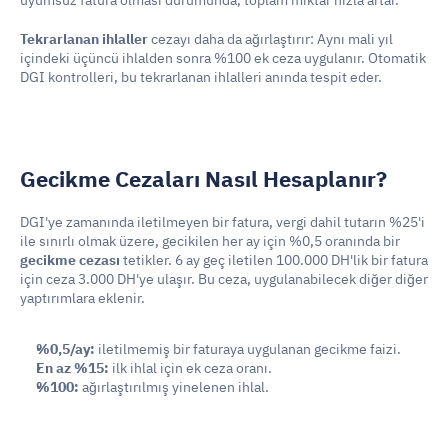
uyumsuz fatura olması durumunda, toplam miktar hızla artar.
Tekrarlanan ihlaller
 cezayı daha da ağırlaştırır: Aynı mali yıl 
içindeki üçüncü ihlalden sonra %100 ek ceza uygulanır. Otomatik 
DGI kontrolleri, bu tekrarlanan ihlalleri anında tespit eder.
Gecikme Cezaları Nasıl Hesaplanır?
DGI'ye zamanında iletilmeyen bir fatura, vergi dahil tutarın %25'i 
ile sınırlı olmak üzere, gecikilen her ay için %0,5 oranında bir 
gecikme cezası
 tetikler. 6 ay geç iletilen 100.000 DH'lik bir fatura 
için ceza 3.000 DH'ye ulaşır. Bu ceza, uygulanabilecek diğer diğer 
yaptırımlara eklenir.
%0,5/ay:
 iletilmemiş bir faturaya uygulanan gecikme faizi.
En az %15:
 ilk ihlal için ek ceza oranı.
%100:
 ağırlaştırılmış yinelenen ihlal.