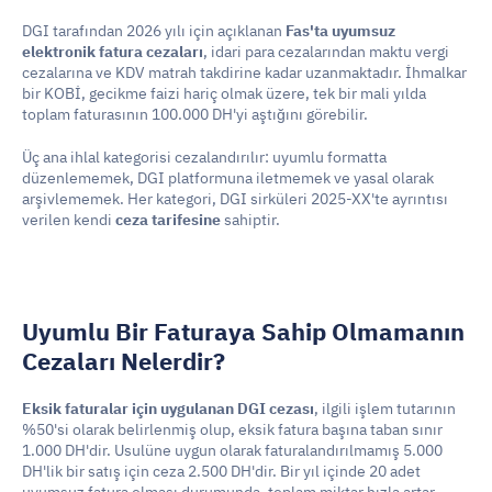
DGI tarafından 2026 yılı için açıklanan 
Fas'ta uyumsuz 
elektronik fatura cezaları
, idari para cezalarından maktu vergi 
cezalarına ve KDV matrah takdirine kadar uzanmaktadır. İhmalkar 
bir KOBİ, gecikme faizi hariç olmak üzere, tek bir mali yılda 
toplam faturasının 100.000 DH'yi aştığını görebilir.
Üç ana ihlal kategorisi cezalandırılır: uyumlu formatta 
düzenlememek, DGI platformuna iletmemek ve yasal olarak 
arşivlememek. Her kategori, DGI sirküleri 2025-XX'te ayrıntısı 
verilen kendi 
ceza tarifesine
 sahiptir.
Uyumlu Bir Faturaya Sahip Olmamanın 
Cezaları Nelerdir?
Eksik faturalar için uygulanan DGI cezası
, ilgili işlem tutarının 
%50'si olarak belirlenmiş olup, eksik fatura başına taban sınır 
1.000 DH'dir. Usulüne uygun olarak faturalandırılmamış 5.000 
DH'lik bir satış için ceza 2.500 DH'dir. Bir yıl içinde 20 adet 