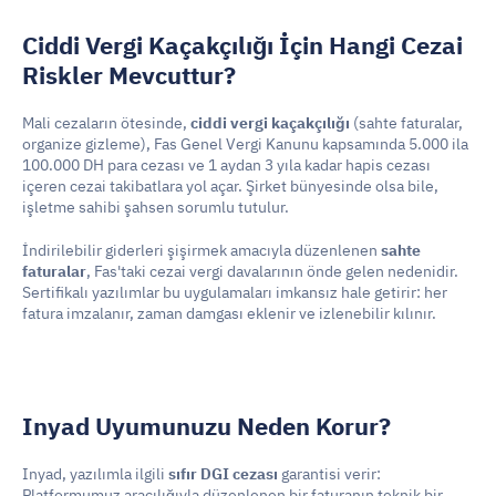
Ciddi Vergi Kaçakçılığı İçin Hangi Cezai 
Riskler Mevcuttur?
Mali cezaların ötesinde, 
ciddi vergi kaçakçılığı
 (sahte faturalar, 
organize gizleme), Fas Genel Vergi Kanunu kapsamında 5.000 ila 
100.000 DH para cezası ve 1 aydan 3 yıla kadar hapis cezası 
içeren cezai takibatlara yol açar. Şirket bünyesinde olsa bile, 
işletme sahibi şahsen sorumlu tutulur.
İndirilebilir giderleri şişirmek amacıyla düzenlenen 
sahte 
faturalar
, Fas'taki cezai vergi davalarının önde gelen nedenidir. 
Sertifikalı yazılımlar bu uygulamaları imkansız hale getirir: her 
fatura imzalanır, zaman damgası eklenir ve izlenebilir kılınır.
Inyad Uyumunuzu Neden Korur?
Inyad, yazılımla ilgili 
sıfır DGI cezası
 garantisi verir: 
Platformumuz aracılığıyla düzenlenen bir faturanın teknik bir 