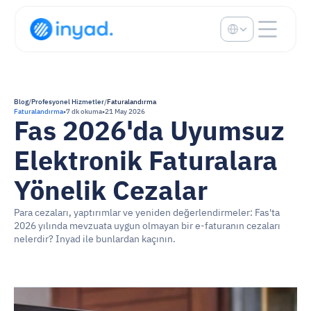
Select Language
Blog
/
Profesyonel Hizmetler
/
Faturalandırma
Faturalandırma
•
7 dk okuma
•
21 May 2026
Fas 2026'da Uyumsuz 
Elektronik Faturalara 
Yönelik Cezalar
Para cezaları, yaptırımlar ve yeniden değerlendirmeler: Fas'ta 
2026 yılında mevzuata uygun olmayan bir e-faturanın cezaları 
nelerdir? Inyad ile bunlardan kaçının.