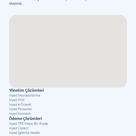
oluyoruz.
Yönetim Çözümleri
inyad faturalandırma
inyad POS
inyad e-Ticaret
inyad Personeli
inyad Konnash
Ödeme Çözümleri
inyad TPE Hepsi Bir Arada
inyad Collect
inyad İşletme hesabı