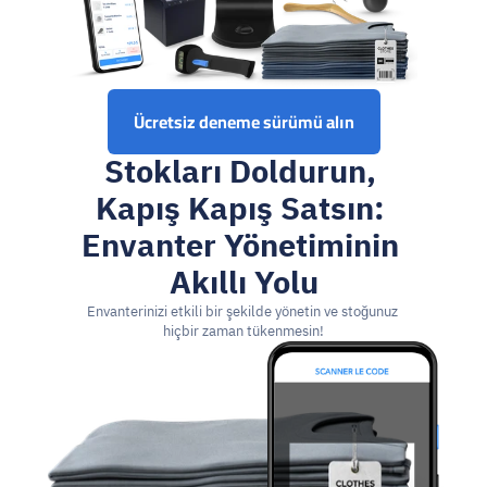
Ücretsiz deneme sürümü alın
Stokları Doldurun, 
Kapış Kapış Satsın: 
Envanter Yönetiminin 
Akıllı Yolu
Envanterinizi etkili bir şekilde yönetin ve stoğunuz 
hiçbir zaman tükenmesin!