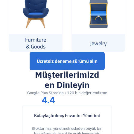
Furniture
Jewelry
& Goods
Ücretsiz deneme sürümü alın
Müşterilerimizd
en Dinleyin
Google Play Store'da +120 bin değerlendirme
4.4
Kolaylaştırılmış Envanter Yönetimi
Stoklarımızı yönetmek eskiden büyük bir 
baş ağrısıydı. inyad ile artık hassas bir 