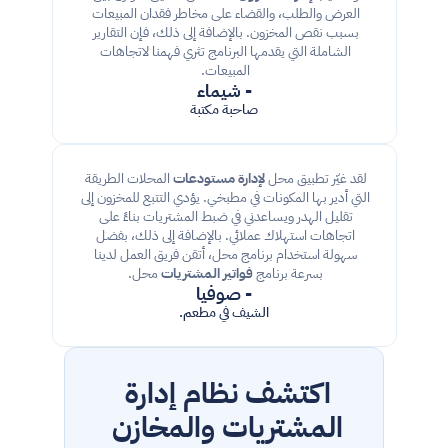
العرض والطلب، والقضاء على مخاطر فقدان المبيعات 
بسبب نقص المخزون. بالإضافة إلى ذلك، فإن التقارير 
الشاملة التي يقدمها البرنامج تثري فهمنا لاتجاهات 
المبيعات. 
- شيماء
صاحبة مكتبة
لقد غيّر تطبيق محل 
لإدارة مستودعات
 المحلات الطريقة 
التي أدير بها المكونات في مطبخي. يؤدي التتبع للمخزون إلى 
تقليل الهدر ويساعدني في ضبط المشتريات بناءً على 
اتجاهات استهلاك عملائي. بالإضافة إلى ذلك، بفضل 
سهولة استخدام برنامج محل، أتقن فريق العمل لدينا 
بسرعة برنامج 
فواتير المشتريات
 محل. 
- صوفيا
الشيف في مطعم.
اكتشف نظام 
إدارة 
المشتريات والمخازن