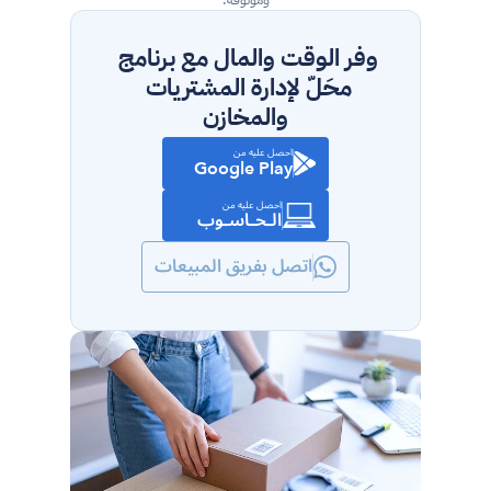
وفر الوقت والمال مع برنامج 
محَلّ لإدارة المشتريات 
والمخازن
احصل عليه من
Google Play
احصل عليه من
الـحـاسـوب
اتصل بفريق المبيعات