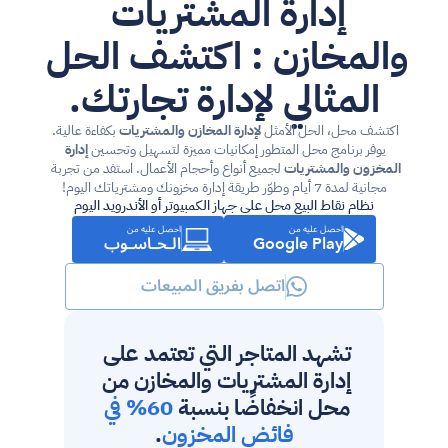
إدارة المشتريات 
والمخازن : اكتشف الحل 
المثالي لإدارة تجارتك.
اكتشف محل، الحل الأمثل 
لإدارة المخازن والمشتريات
 بكفاءة عالية. 
يوفر برنامج محل المتطور إمكانيات مميزة لتسهيل وتحسين 
إدارة 
المخزون والمشتريات
 لجميع أنواع وأحجام الأعمال. استفد من تجربة 
مجانية لمدة 7 أيام وطوّر طريقة إدارة مخزونك ومشترياتك اليوم!
نظام نقاط البيع محل على جهاز الكمبيوتر أو الأندرويد اليوم
احصل عليه من
احصل عليه من
الـحـاسـوب
Google Play
اتصل بفريق المبيعات
تشهد المتاجر التي تعتمد على 
إدارة المشتريات والمخازن من 
محل انخفاضًا بنسبة 
60% في 
فائض المخزون
.