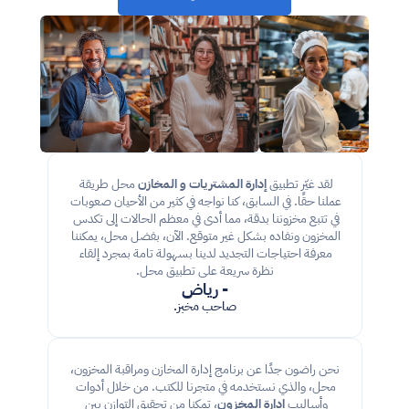
لقد غيّر تطبيق 
إدارة المشتريات و المخازن
 محل طريقة 
عملنا حقًا. في السابق، كنا نواجه في كثير من الأحيان صعوبات 
في تتبع مخزوننا بدقة، مما أدى في معظم الحالات إلى تكدس 
المخزون ونفاده بشكل غير متوقع. الآن، بفضل محل، يمكننا 
معرفة احتياجات التجديد لدينا بسهولة تامة بمجرد إلقاء 
نظرة سريعة على تطبيق محل.
- رياض
صاحب مخبز.
نحن راضون جدًا عن برنامج إدارة المخازن ومراقبة المخزون، 
محل، والذي نستخدمه في متجرنا للكتب. من خلال أدوات 
وأساليب 
إدارة المخزون
، تمكنا من تحقيق التوازن بين 