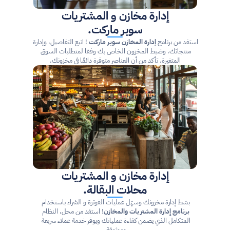
إدارة مخازن و المشتريات
سوبر ماركت.
استفد من برنامج 
إدارة المخازن سوبر ماركت
 ! اتبع التفاصيل، وإدارة 
منتجاتك، وضبط المخزون الخاص بك وفقا لمتطلبات السوق 
المتغيرة. تأكد من أن العناصر متوفرة دائمًا في مخزونك.
إدارة مخازن و المشتريات
محلات البقالة.
بسّط إدارة مخزونك وسهّل عمليات الفوترة و الشراء باستخدام 
برنامج إدارة المشتريات والمخازن
! استفد من محل، النظام 
المتكامل الذي يضمن كفاءة عملياتك ويوفر خدمة عملاء سريعة 
وموثوقة.