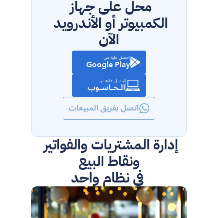
محل على جهاز 
الكمبيوتر أو الأندرويد 
الآن
احصل عليه من
Google Play
احصل عليه من
الـحـاسـوب
اتصل بفريق المبيعات
إدارة المشتريات والفواتير 
ونقاط البيع
 في نظام واحد