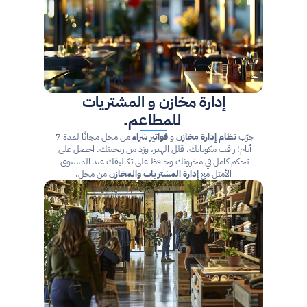
إدارة مخازن و المشتريات
 للمطاعم.
جرّب 
نظام إدارة مخازن
 و 
فواتير شراء
 من محل مجانًا لمدة 7 
أيام! راقب مكوناتك، قلل الهدر، وزد من ربحيتك. احصل على 
تحكم كامل في مخزونك وحافظ على تكاليفك عند المستوى 
الأمثل مع 
إدارة المشتريات والمخازن
 من محل.