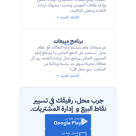
وإدارة علاقات الموردين وتحديث مخزونك لزيادة 
الكفاءة وخفض التكاليف.
اكتشف المزيد ←
برنامج مبيعات
عزز مبيعاتك وقم بتبسيط إدارة أعمالك مع  نظام 
محل. استخدم حل الدفع الخاص بنا وبرنامج إدارة 
المخزون الخاص ببرنامج محل لزيادة الكفاءة. زود كل 
عملائك بتجربة تسوق جد سلسة وخالية من 
المتاعب. تبني محل الآن!
اكتشف المزيد ←
جرب محل، رفيقك في تسيير 
نقاط البيع و  إدارة المشتريات.
احصل عليه من
Google Play
احصل عليه من