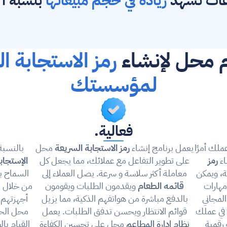
عات تشهد 
زيادة في حجم مبيعاتها
 بنسبة أك
محل لإنشاء 
لمؤسستك
فعالية.
 محل المجاني في عملك أمرًا 
يعمل برنامج إنشاء 
رمز الاستجابة السريعة
 محل 
بالنسبة
ء 
رمز 
على تطوير التفاعل مع عملائك، مما يجعل كل 
الإستجابة
 عملية سريعة و سهلة، ويمكن 
معاملة أكثر سلاسة و سرعة. يصل العملاء إلى 
تحقيقها ببضع نقرات دون الحاجة إلى مهارات 
قائمه الطعام
 ويقدمون الطلبات ويقومون 
من خلال 
فنية محددة. تم تصميم برنامج محل المجاني 
بالدفع مباشرة من هواتفهم الذكية، مما يزيل 
لرمز الاستجابة السريعة لدمج تقنية QR في عملك 
قوائم الانتظار ويحسن تدفق الطلبات. يعمل 
بسهولة، مما يجعل الانتقال إلى تجربة رقمية 
نظام ادارة المطاعم
 محل على تحسين الكفاءة 