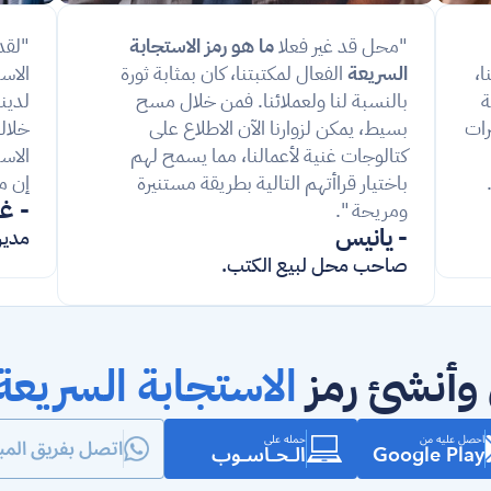
"محل قد غير فعلا 
ما هو رمز الاستجابة 
الاستجابة السريعة اندرويد محل في مطعمنا، 
السريعة
 الفعال لمكتبتنا، كان بمثابة ثورة 
أصبح الطلب أسرع، وعملاؤنا يحبون سهولة 
بالنسبة لنا ولعملائنا. فمن خلال مسح 
الاستخدام. وقد ساعدنا ذلك على إدارة فترات 
بسيط، يمكن لزوارنا الآن الاطلاع على 
كتالوجات غنية لأعمالنا، مما يسمح لهم 
باختيار قراأتهم التالية بطريقة مستنيرة 
إن م
- غ
ومريحة ".
- يانيس 
مدير
صاحب محل لبيع الكتب.
أنشئ رمز 
الاستجابة السريع
احصل عليه من
حمله على
اتصل بفريق المب
الـحـاسـوب
Google Play