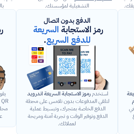
يقك.
التشغيلية لمؤسستك.
با
الدفع بدون اتصال
ريعة 
رمز الاستجابة 
السريعة 
ر
للدفع السريع
.
يعة
استخدم 
رموز الاستجابة السريعة
اندرويد
يقو
قائمة طعام 
لتلقي المدفوعات بدون تلامس على محطة 
، مما يلغي 
الدفع الخاصة بمتجرك، وتبسيط عملية 
الحاجة إلى القوائم الورقية. وهذا يسرع 
الدفع وتوفير الوقت و تجربة آمنة ومريحة 
عل
لعملائك.