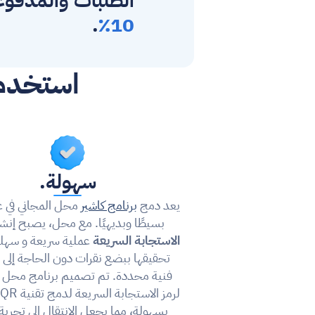
الطلبات والمدفو
.
10٪
استخدم 
سهولة.
يعد دمج 
برنامج كاشير
بسيطًا وبديهيًا. مع محل، يصبح إنشا
الاستجابة السريعة