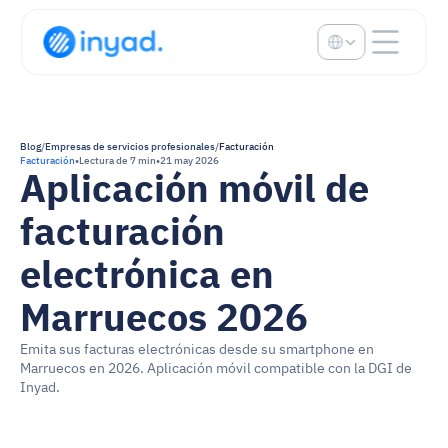
Select Language
Blog
/
Empresas de servicios profesionales
/
Facturación
Facturación
•
Lectura de 7 min
•
21 may 2026
Aplicación móvil de 
facturación 
electrónica en 
Marruecos 2026
Emita sus facturas electrónicas desde su smartphone en 
Marruecos en 2026. Aplicación móvil compatible con la DGI de 
Inyad.