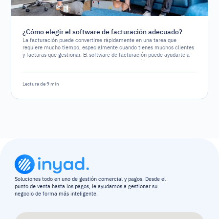
¿Cómo elegir el software de facturación adecuado?
La facturación puede convertirse rápidamente en una tarea que
requiere mucho tiempo, especialmente cuando tienes muchos clientes
y facturas que gestionar. El software de facturación puede ayudarte a
automatizar y simplificar el proceso de facturación, permitiéndote
concentrarte en otros aspectos de tu negocio. Sin embargo, con las
numerosas opciones de software disponibles, elegir la adecuada puede
resultar todo un desafío.
Lectura de 9 min
Soluciones todo en uno de gestión comercial y pagos. Desde el 
punto de venta hasta los pagos, le ayudamos a gestionar su 
negocio de forma más inteligente.