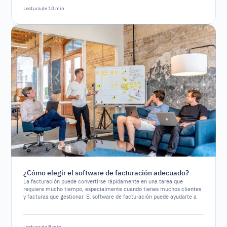
Lectura de 10 min
¿Cómo elegir el software de facturación adecuado?
La facturación puede convertirse rápidamente en una tarea que
requiere mucho tiempo, especialmente cuando tienes muchos clientes
y facturas que gestionar. El software de facturación puede ayudarte a
automatizar y simplificar el proceso de facturación, permitiéndote
concentrarte en otros aspectos de tu negocio. Sin embargo, con las
numerosas opciones de software disponibles, elegir la adecuada puede
Lectura de 9 min