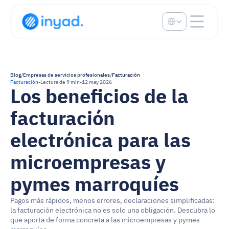
Select Language
Blog
/
Empresas de servicios profesionales
/
Facturación
Facturación
•
Lectura de 9 min
•
12 may 2026
Los beneficios de la 
facturación 
electrónica para las 
microempresas y 
pymes marroquíes
Pagos más rápidos, menos errores, declaraciones simplificadas: 
la facturación electrónica no es solo una obligación. Descubra lo 
que aporta de forma concreta a las microempresas y pymes 