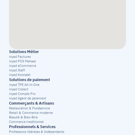
Solutions Métier
inyad Factures
inyad POS Mahaal
inyad eCommerce
inyad Staff
inyad Konnash
Solutions de paiement
inyad TPE All-in-One
inyad Collect
inyad Compte Pro
inyad Agent de paiement
Commerçants & Artisans
Restauration & Foodservice
Retail & Commerce moderne
Beauté & Bien-être
Commerce traditionnel
Professionnels & Services
Professions libérales & Indépendants