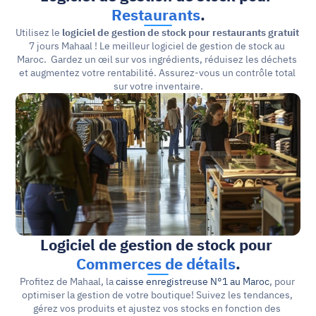
Restaurants
.
Utilisez le 
logiciel de gestion de stock pour restaurants gratuit
7 jours Mahaal ! Le meilleur logiciel de gestion de stock au 
Maroc.  Gardez un œil sur vos ingrédients, réduisez les déchets 
et augmentez votre rentabilité. Assurez-vous un contrôle total 
sur votre inventaire.
Logiciel de gestion de stock pour 
Commerces de détails
.
Profitez de Mahaal, la 
caisse enregistreuse N°1 au Maroc
, pour 
optimiser la gestion de votre boutique! Suivez les tendances, 
gérez vos produits et ajustez vos stocks en fonction des 