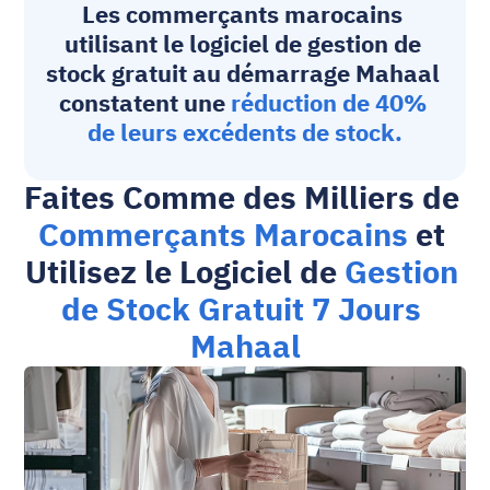
Les commerçants marocains 
utilisant le 
logiciel de gestion de 
stock gratuit 
au démarrage Mahaal 
constatent une 
réduction de 40% 
de leurs excédents de stock.
Faites Comme des Milliers de 
Commerçants Marocains
 et 
Utilisez le Logiciel de 
Gestion 
de Stock Gratuit 7 Jours 
Mahaal