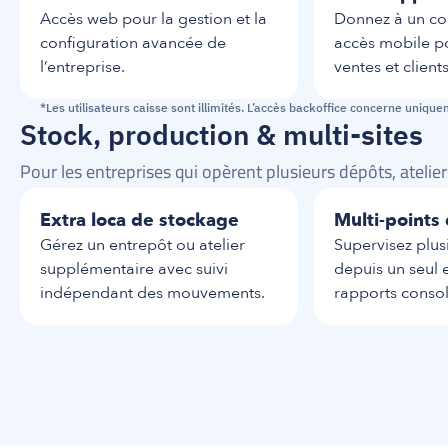
Accès web pour la gestion et la 
Donnez à un col
configuration avancée de 
accès mobile po
l’entreprise.
ventes et clients
99 dh HT
/ utilisateur / mois
69 dh HT 
/ terminal 
*Les utilisateurs caisse sont illimités. L’accès backoffice concerne uniqu
Stock, production & multi-sites
Pour les entreprises qui opèrent plusieurs dépôts, atelie
Extra loca de stockage
Multi-points
Gérez un entrepôt ou atelier 
Supervisez plusi
supplémentaire avec suivi 
depuis un seul 
indépendant des mouvements.
rapports consol
199 dh HT 
/ local / mois
Prix plan x Nombre 