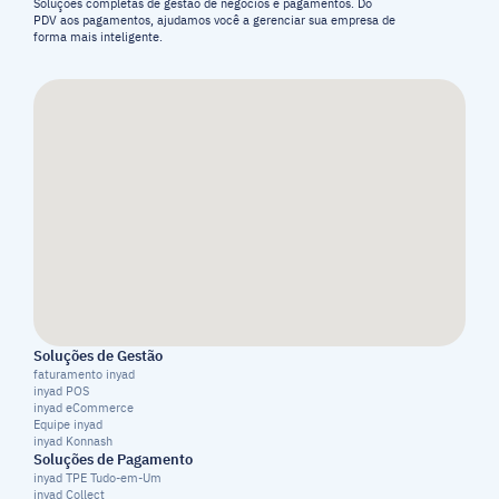
Soluções completas de gestão de negócios e pagamentos. Do 
PDV aos pagamentos, ajudamos você a gerenciar sua empresa de 
forma mais inteligente.
Soluções de Gestão
faturamento inyad
inyad POS
inyad eCommerce
Equipe inyad
inyad Konnash
Soluções de Pagamento
inyad TPE Tudo-em-Um
inyad Collect