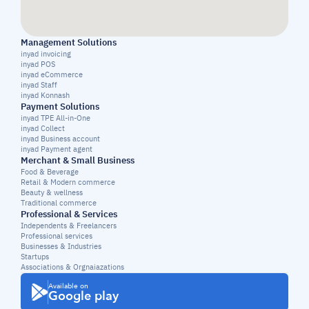
Management Solutions
inyad invoicing
inyad POS
inyad eCommerce
inyad Staff
inyad Konnash
Payment Solutions
inyad TPE All-in-One
inyad Collect
inyad Business account
inyad Payment agent
Merchant & Small Business
Food & Beverage
Retail & Modern commerce
Beauty & wellness
Traditional commerce
Professional & Services
Independents & Freelancers
Professional services
Businesses & Industries
Startups
Associations & Orgnaiazations
Available on
Google play