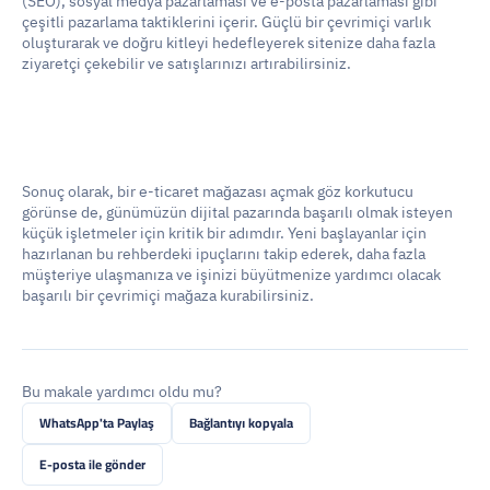
(SEO), sosyal medya pazarlaması ve e-posta pazarlaması gibi 
çeşitli pazarlama taktiklerini içerir. Güçlü bir çevrimiçi varlık 
oluşturarak ve doğru kitleyi hedefleyerek sitenize daha fazla 
ziyaretçi çekebilir ve satışlarınızı artırabilirsiniz.
Sonuç olarak, bir e-ticaret mağazası açmak göz korkutucu 
görünse de, günümüzün dijital pazarında başarılı olmak isteyen 
küçük işletmeler için kritik bir adımdır. Yeni başlayanlar için 
hazırlanan bu rehberdeki ipuçlarını takip ederek, daha fazla 
müşteriye ulaşmanıza ve işinizi büyütmenize yardımcı olacak 
başarılı bir çevrimiçi mağaza kurabilirsiniz.
Bu makale yardımcı oldu mu?
WhatsApp'ta Paylaş
Bağlantıyı kopyala
E-posta ile gönder