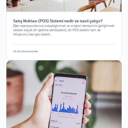
Satış Noktası (POS) Sistemi nedir ve nasıl çalışır?
Eğer operasyonlarınızı kolaylaştırmak ve müşteri deneyimini geliştirmek
isteyen küçük bir işletme sahibiyseniz, bir POS sistemi tam da
ihtiyacınız olan şey olabilir.
11 dk okuma süresi