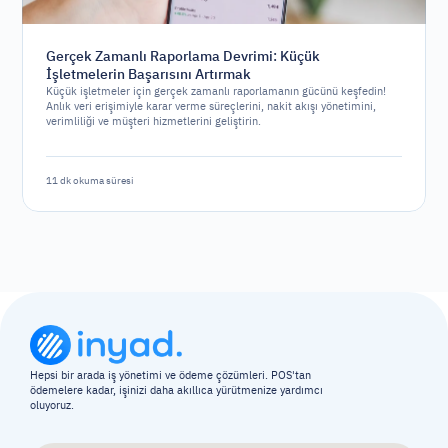
Gerçek Zamanlı Raporlama Devrimi: Küçük
İşletmelerin Başarısını Artırmak
Küçük işletmeler için gerçek zamanlı raporlamanın gücünü keşfedin!
Anlık veri erişimiyle karar verme süreçlerini, nakit akışı yönetimini,
verimliliği ve müşteri hizmetlerini geliştirin.
11 dk okuma süresi
Hepsi bir arada iş yönetimi ve ödeme çözümleri. POS'tan 
ödemelere kadar, işinizi daha akıllıca yürütmenize yardımcı 
oluyoruz.