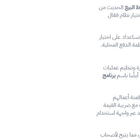
 البيع
 الحديث من 
الأساسيات لنجاح أي مشروع تجاري. سواء كنت تدير مطعمًا، متجرًا، أو صالون تجميل، فإن اختيار نظام فعّال 
ظمة الدفع المحلية.
 هو منظومة متكاملة تجمع بين البرمجيات والأجهزة، وتُستخدم لإدارة وتنظيم عمليات 
أيضًا باسم 
برنامج 
 فعال أمرًا أساسيًا لأصحاب المشاريع الذين يسعون إلى رقمنة أعمالهم 
، يمكن للتاجر إصدار فواتير إلكترونية متوافقة مع ضريبة القيمة 
المضافة، تتبع المخزون لحظة بلحظة، مراقبة أداء المبيعات، وإدارة الحسابات من مكان واحد عبر واجهة استخدام 
 دون الحاجة للتواجد الفعلي في المتجر، مما يتيح لأصحاب 