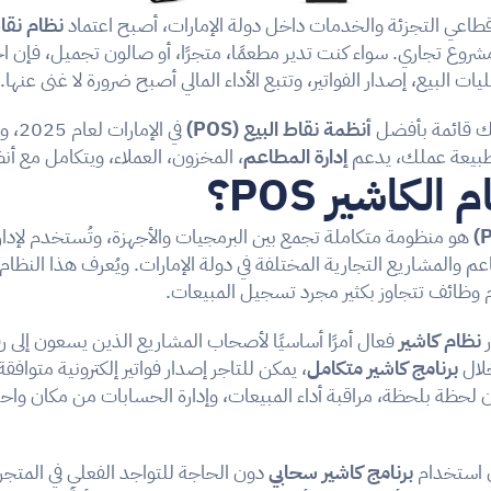
قطاعي التجزئة والخدمات داخل دولة الإمارات، أصبح اعتماد 
نظام نقاط
ت البيع، إصدار الفواتير، وتتبع الأداء المالي أصبح ضرورة لا غنى عنها.
لك قائمة بأفضل 
أنظمة نقاط البيع (POS)
 في الإمارات لعام 2025، ونساعدك على اختيار 
بيعة عملك، يدعم 
إدارة المطاعم
، المخزون، العملاء، ويتكامل مع أن
الكاشير POS؟
اعم والمشاريع التجارية المختلفة في دولة الإمارات. ويُعرف هذا النظام 
دم وظائف تتجاوز بكثير مجرد تسجيل المبيعات.
 
نظام كاشير
لال 
برنامج كاشير متكامل
ن استخدام 
برنامج كاشير سحابي