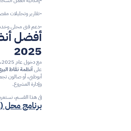
-إمكانية العمل السحابي (Cloud) وأو
-تقارير وتحليلات مفصلة
-دعم فني محلي وخدمة 
2025
على 
أنظمة نقاط البيع (OS
أبوظبي، أو صالون تجمي
وإدارة المشروع.
في هذا القسم، نستع
برنامج محل (Mahaal)