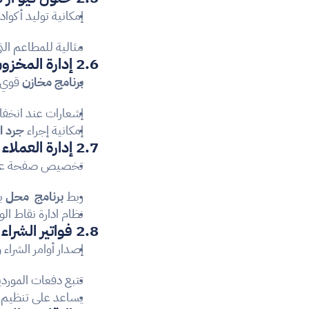
إمكانية توليد أكواد QR للمنتجات أو الفواتير، لتسهيل عمليات الدفع والفوتر
مثالية للمطاعم التي ترغب في ق
2.6 إدارة المخزون
برنامج مخازن
 قوي 
إشعارات عند انخفا
إمكانية إجراء 
جرد ا
2.7 إدارة العملاء
تخصيص صفحة عملاء
ربط 
برنامج  محل 
ب
نظام ادارة نقاط الو
2.8 فواتير الشراء والموردين
إصدار أوامر الشراء 
تتبع دفعات المورد
يساعد على تنظيم 