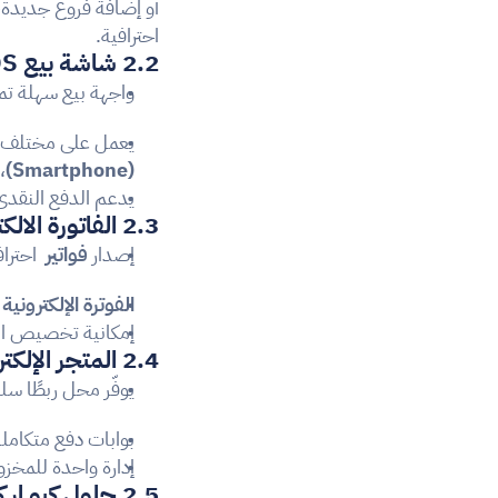
أو إضافة فروع جديدة
احترافية.
2.2 شاشة بيع POS
واجهة بيع سهلة تم
يعمل على مختلف ال
(Smartphone)
،
يدعم الدفع النقدي و
2.3 الفاتورة الالكترونية
إصدار 
فواتير 
 احترا
الفوترة الإلكترونية
 
إمكانية تخصيص الف
2.4 المتجر الإلكتروني
يوفّر محل ربطًا سلس
بوابات دفع متكامل
إدارة واحدة للمخزو
2.5 حلول كيو ار كود QR code