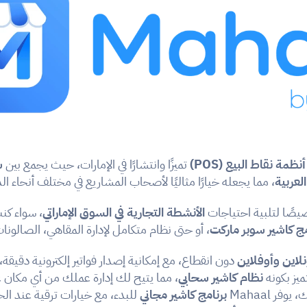
أنظمة نقاط البيع (POS)
 تميزًا وانتشارًا في الإمارات، حيث يجمع بين 
س
العربية
، مما يجعله خيارًا مثاليًا لأصحاب المشاريع في مختلف أنحاء ال
الأنشطة التجارية في السوق الإماراتي
، سواء ك
مج كاشير سوبر ماركت
، أو حتى نظام متكامل لإدارة المقاهي، الصالونا
نلاين وأوفلاين
يز بكونه 
نظام كاشير سحابي
ر Mahaal 
برنامج كاشير مجاني