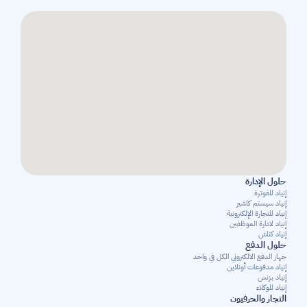
حلول الإدارة
إنياد للفوترة
إنياد سيستم كاشير
إنياد للتجارة الإلكترونية
إنياد لادارة الموظفين
إنياد كناش
حلول الدفع
جهاز الدفع الالكتروني الكل في واحد
إنياد مدفوعات أونلاين
إنياد بزنس
إنياد للوكلاء
التجار والحرفيون